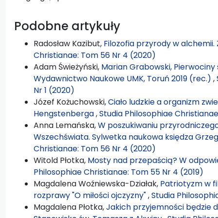
Podobne artykuły
Radosław Kazibut,
Filozofia przyrody w alchemii
Christianae: Tom 56 Nr 4 (2020)
Adam Świeżyński,
Marian Grabowski, Pierwociny s
Wydawnictwo Naukowe UMK, Toruń 2019 (rec.)
,
Nr 1 (2020)
Józef Kożuchowski,
Ciało ludzkie a organizm zwi
Hengstenberga
,
Studia Philosophiae Christianae
Anna Lemańska,
W poszukiwaniu przyrodniczego,
Wszechświata. Sylwetka naukowa księdza Grze
Christianae: Tom 56 Nr 4 (2020)
Witold Płotka,
Mosty nad przepaścią? W odpowie
Philosophiae Christianae: Tom 55 Nr 4 (2019)
Magdalena Woźniewska-Działak,
Patriotyzm w fi
rozprawy "O miłości ojczyzny"
,
Studia Philosophi
Magdalena Płotka,
Jakich przyjemności będzie 