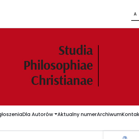
A
łoszenia
Dla Autorów
Aktualny numer
Archiwum
Kontak