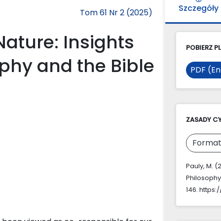
Szczegóły
Tom 61 Nr 2 (2025)
ature: Insights
POBIERZ PL
ophy and the Bible
PDF (En
ZASADY C
Format
Pauly, M. 
Philosophy
146. https: