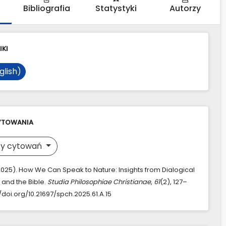
Bibliografia
Statystyki
Autorzy
IKI
glish)
YTOWANIA
y cytowań
(2025). How We Can Speak to Nature: Insights from Dialogical
 and the Bible.
Studia Philosophiae Christianae
,
61
(2), 127–
//doi.org/10.21697/spch.2025.61.A.15