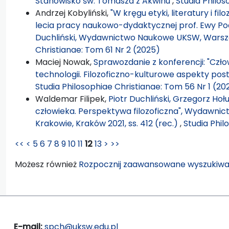
Stanowisko św. Tomasza z Akwinu
,
Studia Philos
Andrzej Kobyliński,
"W kręgu etyki, literatury i fil
lecia pracy naukowo-dydaktycznej prof. Ewy Pod
Duchliński, Wydawnictwo Naukowe UKSW, Warsza
Christianae: Tom 61 Nr 2 (2025)
Maciej Nowak,
Sprawozdanie z konferencji: "Cz
technologii. Filozoficzno-kulturowe aspekty pos
Studia Philosophiae Christianae: Tom 56 Nr 1 (20
Waldemar Filipek,
Piotr Duchliński, Grzegorz Ho
człowieka. Perspektywa filozoficzna", Wydawni
Krakowie, Kraków 2021, ss. 412 (rec.)
,
Studia Phil
<<
<
5
6
7
8
9
10
11
12
13
>
>>
Możesz również
Rozpocznij zaawansowane wyszukiwa
E-mail:
spch@uksw.edu.pl