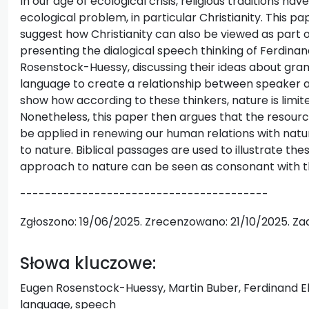
In our age of ecological crisis, religious traditions h
ecological problem, in particular Christianity. This pap
suggest how Christianity can also be viewed as part o
presenting the dialogical speech thinking of Ferdina
Rosenstock-Huessy, discussing their ideas about gr
language to create a relationship between speaker a
show how according to these thinkers, nature is limited 
Nonetheless, this paper then argues that the resources
be applied in renewing our human relations with natu
to nature. Biblical passages are used to illustrate the
approach to nature can be seen as consonant with the
----------------------------------------
Zgłoszono: 19/06/2025. Zrecenzowano: 21/10/2025. Za
Słowa kluczowe:
Eugen Rosenstock-Huessy, Martin Buber, Ferdinand Ebne
language, speech