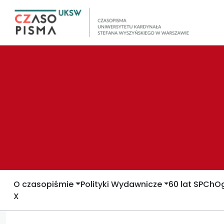
O czasopiśmie
Polityki Wydawnicze
60 lat SPCh
Og
X