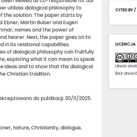
ave been viewed as co-responsible for our
er utilizes dialogical philosophy to
CITED BY /
f the solution. The paper starts by
nd Ebner, Martin Buber and Eugen
ammar, names and the power of
nd hearer. Next, the paper goes on to
in its relational capabilities.
LICENCJA
 of dialogical philosophy can fruitfully
re, exploring what it can mean to speak
se ideas and to show that this dialogical
Utwór dostę
 Christian tradition.
Bez utwor
akceptowano do publikacji: 30/11/2025.
r, nature, Christianity, dialogue,