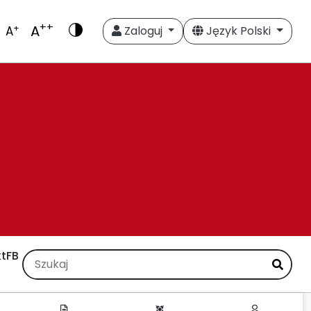
++
A
+
A
Zaloguj
Język Polski
t
FB