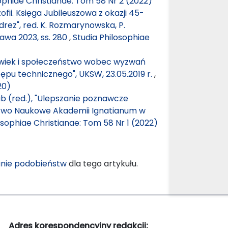
ophiae Christianae: Tom 58 Nr 2 (2022)
ozofii. Księga Jubileuszowa z okazji 45-
rez", red. K. Rozmarynowska, P.
wa 2023, ss. 280
,
Studia Philosophiae
łowiek i społeczeństwo wobec wyzwań
tępu technicznego", UKSW, 23.05.2019 r.
,
20)
łub (red.), "Ulepszanie poznawcze
ctwo Naukowe Akademii Ignatianum w
osophiae Christianae: Tom 58 Nr 1 (2022)
nie podobieństw
dla tego artykułu.
Adres korespondencyjny redakcji: