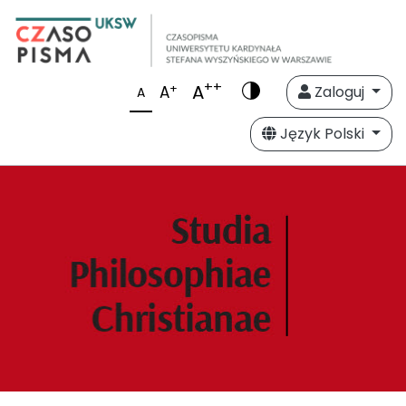
++
A
+
A
Zaloguj
A
Język Polski