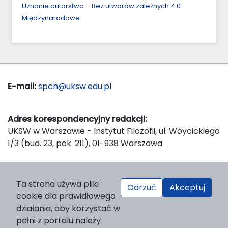
Uznanie autorstwa – Bez utworów zależnych 4.0
Międzynarodowe
.
E-mail:
spch@uksw.edu.pl
Adres korespondencyjny redakcji:
UKSW w Warszawie - Instytut Filozofii, ul. Wóycickiego
1/3 (bud. 23, pok. 211), 01-938 Warszawa
Wydawca:
Ta strona używa pliki
Odrzuć
Akceptuj
Wydawnictwo Naukowe UKSW, ul. Dewajtis 5, domek
cookie dla prawidłowego
nr 2, 01-815 Warszawa
działania, aby korzystać w
Strona WWW Wydawnictwa
pełni z portalu należy
e-mail:
wydawnictwo@uksw.edu.pl