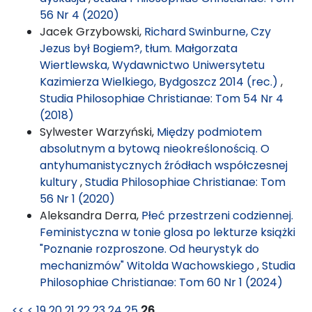
56 Nr 4 (2020)
Jacek Grzybowski,
Richard Swinburne, Czy
Jezus był Bogiem?, tłum. Małgorzata
Wiertlewska, Wydawnictwo Uniwersytetu
Kazimierza Wielkiego, Bydgoszcz 2014 (rec.)
,
Studia Philosophiae Christianae: Tom 54 Nr 4
(2018)
Sylwester Warzyński,
Między podmiotem
absolutnym a bytową nieokreślonością. O
antyhumanistycznych źródłach współczesnej
kultury
,
Studia Philosophiae Christianae: Tom
56 Nr 1 (2020)
Aleksandra Derra,
Płeć przestrzeni codziennej.
Feministyczna w tonie glosa po lekturze książki
"Poznanie rozproszone. Od heurystyk do
mechanizmów" Witolda Wachowskiego
,
Studia
Philosophiae Christianae: Tom 60 Nr 1 (2024)
<<
<
19
20
21
22
23
24
25
26