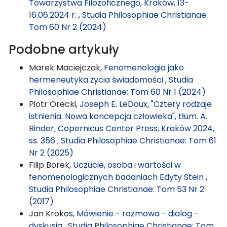
Towarzystwa Filozoficznego, Kraków, 13-
16.06.2024 r.
,
Studia Philosophiae Christianae:
Tom 60 Nr 2 (2024)
Podobne artykuły
Marek Maciejczak,
Fenomenologia jako
hermeneutyka życia świadomości
,
Studia
Philosophiae Christianae: Tom 60 Nr 1 (2024)
Piotr Orecki,
Joseph E. LeDoux, "Cztery rodzaje
istnienia. Nowa koncepcja człowieka", tłum. A.
Binder, Copernicus Center Press, Kraków 2024,
ss. 356
,
Studia Philosophiae Christianae: Tom 61
Nr 2 (2025)
Filip Borek,
Uczucie, osoba i wartości w
fenomenologicznych badaniach Edyty Stein
,
Studia Philosophiae Christianae: Tom 53 Nr 2
(2017)
Jan Krokos,
Mówienie - rozmowa - dialog -
dyskusja
,
Studia Philosophiae Christianae: Tom