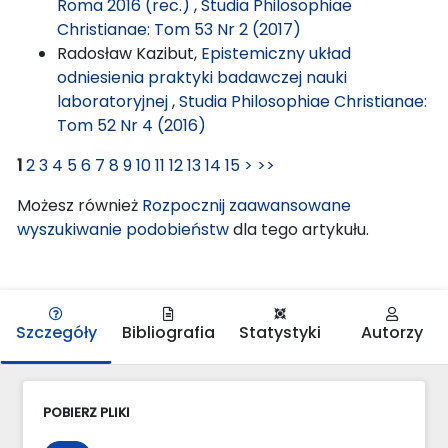
Roma 2016 (rec.)
,
Studia Philosophiae
Christianae: Tom 53 Nr 2 (2017)
Radosław Kazibut,
Epistemiczny układ
odniesienia praktyki badawczej nauki
laboratoryjnej
,
Studia Philosophiae Christianae:
Tom 52 Nr 4 (2016)
1
2
3
4
5
6
7
8
9
10
11
12
13
14
15
>
>>
Możesz również
Rozpocznij zaawansowane
wyszukiwanie podobieństw
dla tego artykułu.
Szczegóły
Bibliografia
Statystyki
Autorzy
POBIERZ PLIKI