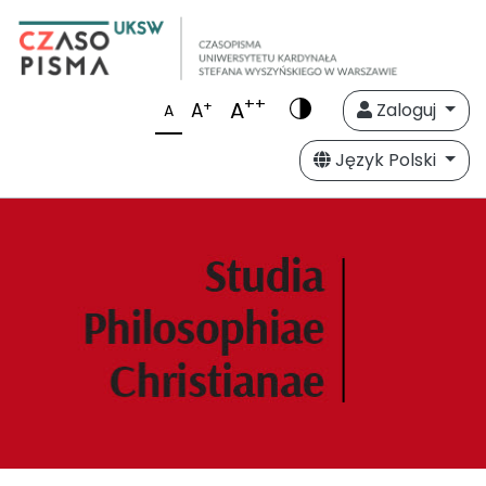
++
A
+
A
Zaloguj
A
Język Polski