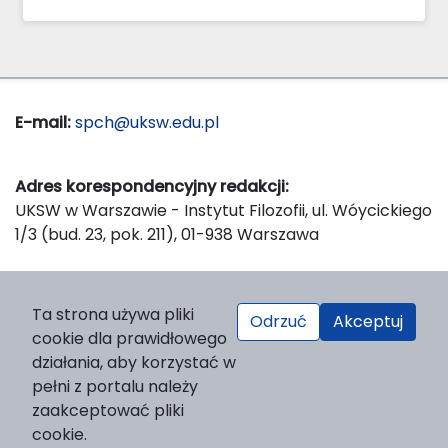
E-mail:
spch@uksw.edu.pl
Adres korespondencyjny redakcji:
UKSW w Warszawie - Instytut Filozofii, ul. Wóycickiego
1/3 (bud. 23, pok. 211), 01-938 Warszawa
Wydawca:
Ta strona używa pliki
Odrzuć
Akceptuj
Wydawnictwo Naukowe UKSW, ul. Dewajtis 5, domek
cookie dla prawidłowego
nr 2, 01-815 Warszawa
działania, aby korzystać w
Strona WWW Wydawnictwa
pełni z portalu należy
e-mail:
wydawnictwo@uksw.edu.pl
zaakceptować pliki
cookie.