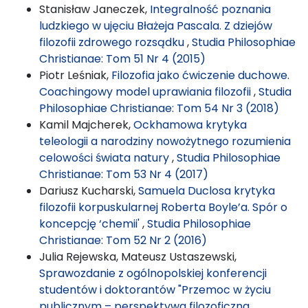
Stanisław Janeczek,
Integralność poznania
ludzkiego w ujęciu Błażeja Pascala. Z dziejów
filozofii zdrowego rozsądku
,
Studia Philosophiae
Christianae: Tom 51 Nr 4 (2015)
Piotr Leśniak,
Filozofia jako ćwiczenie duchowe.
Coachingowy model uprawiania filozofii
,
Studia
Philosophiae Christianae: Tom 54 Nr 3 (2018)
Kamil Majcherek,
Ockhamowa krytyka
teleologii a narodziny nowożytnego rozumienia
celowości świata natury
,
Studia Philosophiae
Christianae: Tom 53 Nr 4 (2017)
Dariusz Kucharski,
Samuela Duclosa krytyka
filozofii korpuskularnej Roberta Boyle’a. Spór o
koncepcję ‘chemii'
,
Studia Philosophiae
Christianae: Tom 52 Nr 2 (2016)
Julia Rejewska, Mateusz Ustaszewski,
Sprawozdanie z ogólnopolskiej konferencji
studentów i doktorantów "Przemoc w życiu
publicznym – perspektywa filozoficzna,