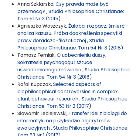
Anna Szklarska,
Czy prawda może być
przemocą?
,
Studia Philosophiae Christianae:
Tom 51 Nr 3 (2015)
Agnieszka Woszczyk,
Żałoba, rozpacz, śmierć −
analiza kazusu. Próba dookreślenia specyfiki
pracy doradczo-filozoficznej
,
Studia
Philosophiae Christianae: Tom 54 Nr 3 (2018)
Tomasz Femiak,
O uobecnieniu duszy,
Sokratesie psychagogu i sztuce
uświadomionego mówienia
,
Studia Philosophiae
Christianae: Tom 54 Nr 3 (2018)
Rafał Kupczak,
Selected aspects of
biophilosophical controversies in complex
plant behaviour research
,
Studia Philosophiae
Christianae: Tom 53 Nr 2 (2017)
Sławomir Leciejewski,
Transfer idei z biologii do
informatyki na przykładzie algorytmów
ewolucyjnych
,
Studia Philosophiae Christianae:
Tom 53 Nr 1 (2017)