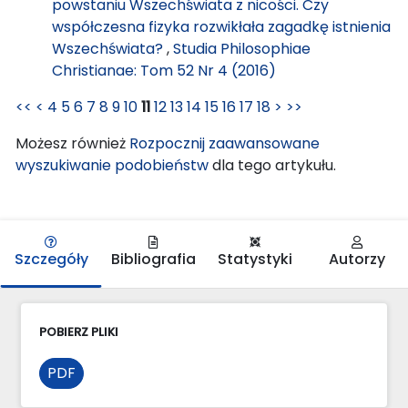
powstaniu Wszechświata z nicości. Czy
współczesna fizyka rozwikłała zagadkę istnienia
Wszechświata?
,
Studia Philosophiae
Christianae: Tom 52 Nr 4 (2016)
<<
<
4
5
6
7
8
9
10
11
12
13
14
15
16
17
18
>
>>
Możesz również
Rozpocznij zaawansowane
wyszukiwanie podobieństw
dla tego artykułu.
Szczegóły
Bibliografia
Statystyki
Autorzy
POBIERZ PLIKI
PDF