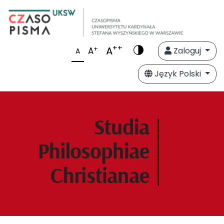
++
A
+
A
Zaloguj
A
Język Polski