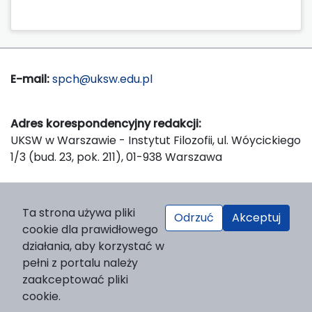
E-mail:
spch@uksw.edu.pl
Adres korespondencyjny redakcji:
UKSW w Warszawie - Instytut Filozofii, ul. Wóycickiego
1/3 (bud. 23, pok. 211), 01-938 Warszawa
Wydawca:
Ta strona używa pliki
Odrzuć
Akceptuj
Wydawnictwo Naukowe UKSW, ul. Dewajtis 5, domek
cookie dla prawidłowego
nr 2, 01-815 Warszawa
działania, aby korzystać w
Strona WWW Wydawnictwa
pełni z portalu należy
e-mail:
wydawnictwo@uksw.edu.pl
zaakceptować pliki
cookie.