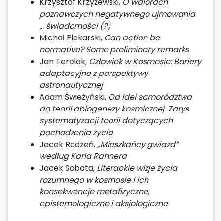
Krzysztof Krzyżewski,
O walorach
poznawczych negatywnego ujmowania
… świadomości (?)
Michał Piekarski,
Can action be
normative? Some preliminary remarks
Jan Terelak,
Człowiek w Kosmosie: Bariery
adaptacyjne z perspektywy
astronautycznej
Adam Świeżyński,
Od idei samorództwa
do teorii abiogenezy kosmicznej. Zarys
systematyzacji teorii dotyczących
pochodzenia życia
Jacek Rodzeń,
„Mieszkańcy gwiazd”
według Karla Rahnera
Jacek Sobota,
Literackie wizje życia
rozumnego w kosmosie i ich
konsekwencje metafizyczne,
epistemologiczne i aksjologiczne