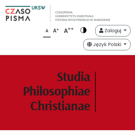
++
A
+
A
Zaloguj
A
Język Polski