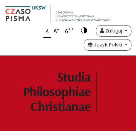
++
A
+
A
Zaloguj
A
Język Polski