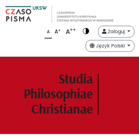
++
A
+
A
Zaloguj
A
Język Polski