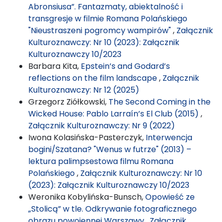
Abronsiusa”. Fantazmaty, abiektalność i
transgresje w filmie Romana Polańskiego
"Nieustraszeni pogromcy wampirów"
,
Załącznik
Kulturoznawczy: Nr 10 (2023): Załącznik
Kulturoznawczy 10/2023
Barbara Kita,
Epstein’s and Godard’s
reflections on the film landscape
,
Załącznik
Kulturoznawczy: Nr 12 (2025)
Grzegorz Ziółkowski,
The Second Coming in the
Wicked House: Pablo Larraín’s El Club (2015)
,
Załącznik Kulturoznawczy: Nr 9 (2022)
Iwona Kolasińska-Pasterczyk,
Interwencja
bogini/Szatana? "Wenus w futrze" (2013) –
lektura palimpsestowa filmu Romana
Polańskiego
,
Załącznik Kulturoznawczy: Nr 10
(2023): Załącznik Kulturoznawczy 10/2023
Weronika Kobylińska-Bunsch,
Opowieść ze
„Stolicą” w tle. Odkrywanie fotograficznego
obrazu powojennej Warszawy
,
Załącznik