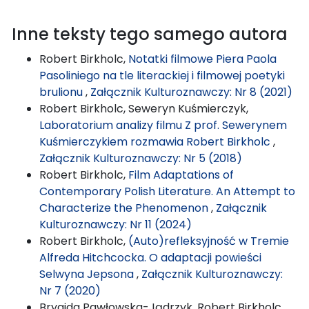
Inne teksty tego samego autora
Robert Birkholc,
Notatki filmowe Piera Paola
Pasoliniego na tle literackiej i filmowej poetyki
brulionu
,
Załącznik Kulturoznawczy: Nr 8 (2021)
Robert Birkholc, Seweryn Kuśmierczyk,
Laboratorium analizy filmu Z prof. Sewerynem
Kuśmierczykiem rozmawia Robert Birkholc
,
Załącznik Kulturoznawczy: Nr 5 (2018)
Robert Birkholc,
Film Adaptations of
Contemporary Polish Literature. An Attempt to
Characterize the Phenomenon
,
Załącznik
Kulturoznawczy: Nr 11 (2024)
Robert Birkholc,
(Auto)refleksyjność w Tremie
Alfreda Hitchcocka. O adaptacji powieści
Selwyna Jepsona
,
Załącznik Kulturoznawczy:
Nr 7 (2020)
Brygida Pawłowska-Jądrzyk, Robert Birkholc,