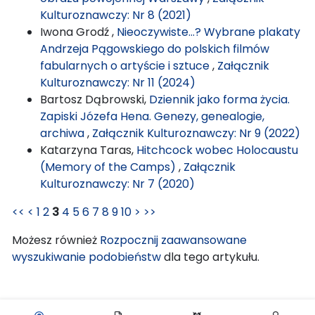
Kulturoznawczy: Nr 8 (2021)
Iwona Grodź ,
Nieoczywiste…? Wybrane plakaty
Andrzeja Pągowskiego do polskich filmów
fabularnych o artyście i sztuce
,
Załącznik
Kulturoznawczy: Nr 11 (2024)
Bartosz Dąbrowski,
Dziennik jako forma życia.
Zapiski Józefa Hena. Genezy, genealogie,
archiwa
,
Załącznik Kulturoznawczy: Nr 9 (2022)
Katarzyna Taras,
Hitchcock wobec Holocaustu
(Memory of the Camps)
,
Załącznik
Kulturoznawczy: Nr 7 (2020)
<<
<
1
2
3
4
5
6
7
8
9
10
>
>>
Możesz również
Rozpocznij zaawansowane
wyszukiwanie podobieństw
dla tego artykułu.