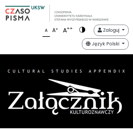
++
A
+
A
Zaloguj
A
Język Polski