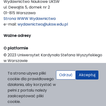
Wydawnictwo Naukowe UKSW
ul. Dewajtis 5, domek nr 2
01-815 Warszawa
Strona WWW Wydawnictwa
e-mail:
wydawnictwo@uksw.edu.pl
Ważne adresy
O platformie
© 2023 Uniwersytet Kardynała Stefana Wyszyńskiego
w Warszawie
Support & Customization by LIBCOM
Platform & Workflow by OJS/PKP
Ta strona używa pliki
Odrzuć
Akceptuj
cookie dla prawidłowego
działania, aby korzystać w
pełni z portalu należy
zaakceptować pliki
cookie.