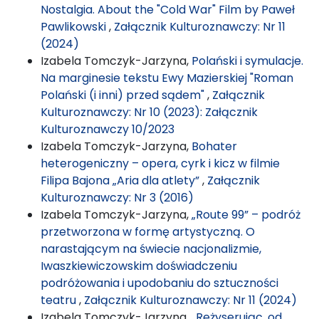
Nostalgia. About the "Cold War" Film by Paweł
Pawlikowski
,
Załącznik Kulturoznawczy: Nr 11
(2024)
Izabela Tomczyk-Jarzyna,
Polański i symulacje.
Na marginesie tekstu Ewy Mazierskiej "Roman
Polański (i inni) przed sądem"
,
Załącznik
Kulturoznawczy: Nr 10 (2023): Załącznik
Kulturoznawczy 10/2023
Izabela Tomczyk-Jarzyna,
Bohater
heterogeniczny – opera, cyrk i kicz w filmie
Filipa Bajona „Aria dla atlety”
,
Załącznik
Kulturoznawczy: Nr 3 (2016)
Izabela Tomczyk-Jarzyna,
„Route 99” – podróż
przetworzona w formę artystyczną. O
narastającym na świecie nacjonalizmie,
Iwaszkiewiczowskim doświadczeniu
podróżowania i upodobaniu do sztuczności
teatru
,
Załącznik Kulturoznawczy: Nr 11 (2024)
Izabela Tomczyk-Jarzyna,
„Reżyserując, od