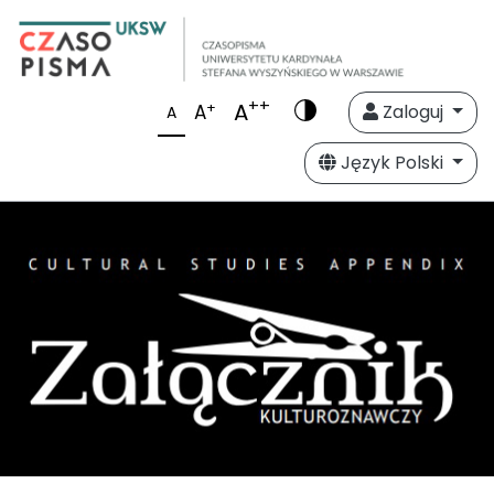
++
A
+
A
Zaloguj
A
Język Polski