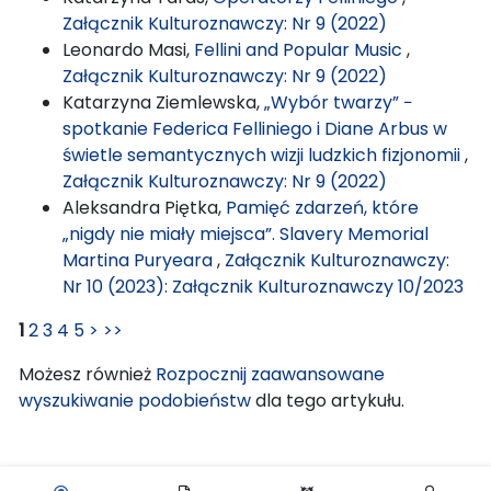
Załącznik Kulturoznawczy: Nr 9 (2022)
Leonardo Masi,
Fellini and Popular Music
,
Załącznik Kulturoznawczy: Nr 9 (2022)
Katarzyna Ziemlewska,
„Wybór twarzy” −
spotkanie Federica Felliniego i Diane Arbus w
świetle semantycznych wizji ludzkich fizjonomii
,
Załącznik Kulturoznawczy: Nr 9 (2022)
Aleksandra Piętka,
Pamięć zdarzeń, które
„nigdy nie miały miejsca”. Slavery Memorial
Martina Puryeara
,
Załącznik Kulturoznawczy:
Nr 10 (2023): Załącznik Kulturoznawczy 10/2023
1
2
3
4
5
>
>>
Możesz również
Rozpocznij zaawansowane
wyszukiwanie podobieństw
dla tego artykułu.