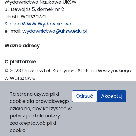
Wydawnictwo Naukowe UKSW
ul. Dewajtis 5, domek nr 2
01-815 Warszawa
Strona WWW Wydawnictwa
e-mail:
wydawnictwo@uksw.edu.pl
Ważne adresy
O platformie
© 2023 Uniwersytet Kardynała Stefana Wyszyńskiego
w Warszawie
Support & Customization by LIBCOM
Platform & Workflow by OJS/PKP
Ta strona używa pliki
Odrzuć
Akceptuj
cookie dla prawidłowego
działania, aby korzystać w
pełni z portalu należy
zaakceptować pliki
cookie.