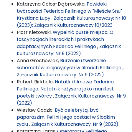
Katarzyna Gołos-Dąbrowska,
Powidoki
twórczości Federica Felliniego w "Mieście Snu"
Krystiana Lupy
,
Załącznik Kulturoznawczy: Nr 10
(2023): Załącznik Kulturoznawczy 10/2023
Piotr Kletowski,
Wypełnić puste miejsca. O
fascynacjach literackich i praktykach
adaptacyjnych Federica Felliniego
,
Załącznik
Kulturoznawczy: Nr 9 (2022)
Anna Grochowiak,
Burzenie i tworzenie
schematów inicjacyjnych w filmach Felliniego
,
Załącznik Kulturoznawczy: Nr 9 (2022)
Robert Birkholc,
Notatk i filmowe Federica
Felliniego. Notatnik reżysera jako manifest
poetyki twórcy
,
Załącznik Kulturoznawczy: Nr 9
(2022)
Wiesław Godzic,
Być celebrytą, być
paparazzim. Fellini i jego postaci w Słodkim
życiu
,
Załącznik Kulturoznawczy: Nr 9 (2022)
Katarzyna Taras,
Operatorzy Felliniego
,