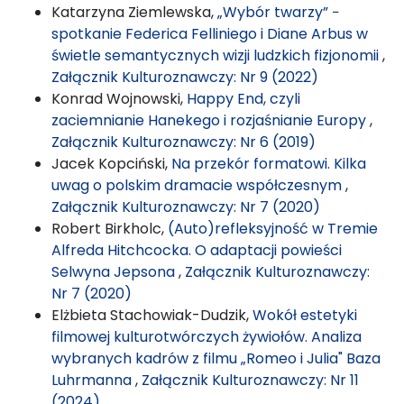
Katarzyna Ziemlewska,
„Wybór twarzy” −
spotkanie Federica Felliniego i Diane Arbus w
świetle semantycznych wizji ludzkich fizjonomii
,
Załącznik Kulturoznawczy: Nr 9 (2022)
Konrad Wojnowski,
Happy End, czyli
zaciemnianie Hanekego i rozjaśnianie Europy
,
Załącznik Kulturoznawczy: Nr 6 (2019)
Jacek Kopciński,
Na przekór formatowi. Kilka
uwag o polskim dramacie współczesnym
,
Załącznik Kulturoznawczy: Nr 7 (2020)
Robert Birkholc,
(Auto)refleksyjność w Tremie
Alfreda Hitchcocka. O adaptacji powieści
Selwyna Jepsona
,
Załącznik Kulturoznawczy:
Nr 7 (2020)
Elżbieta Stachowiak-Dudzik,
Wokół estetyki
filmowej kulturotwórczych żywiołów. Analiza
wybranych kadrów z filmu „Romeo i Julia" Baza
Luhrmanna
,
Załącznik Kulturoznawczy: Nr 11
(2024)