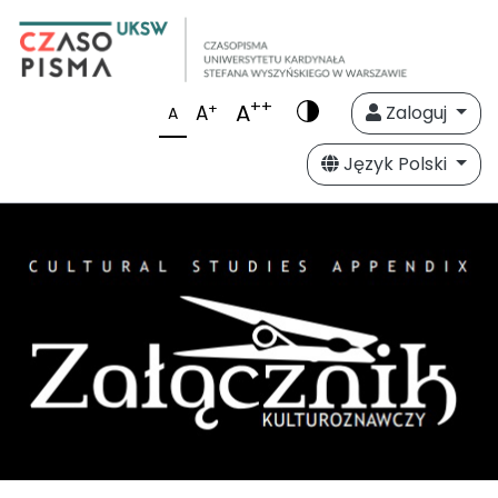
++
A
+
A
Zaloguj
A
Język Polski