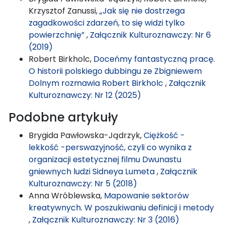
Krzysztof Zanussi,
„Jak się nie dostrzega
zagadkowości zdarzeń, to się widzi tylko
powierzchnię”
,
Załącznik Kulturoznawczy: Nr 6
(2019)
Robert Birkholc,
Doceńmy fantastyczną pracę.
O historii polskiego dubbingu ze Zbigniewem
Dolnym rozmawia Robert Birkholc
,
Załącznik
Kulturoznawczy: Nr 12 (2025)
Podobne artykuły
Brygida Pawłowska-Jądrzyk,
Ciężkość -
lekkość -perswazyjność, czyli co wynika z
organizacji estetycznej filmu Dwunastu
gniewnych ludzi Sidneya Lumeta
,
Załącznik
Kulturoznawczy: Nr 5 (2018)
Anna Wróblewska,
Mapowanie sektorów
kreatywnych. W poszukiwaniu definicji i metody
,
Załącznik Kulturoznawczy: Nr 3 (2016)