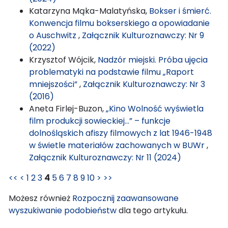
Katarzyna Mąka-Malatyńska,
Bokser i śmierć.
Konwencja filmu bokserskiego a opowiadanie
o Auschwitz
,
Załącznik Kulturoznawczy: Nr 9
(2022)
Krzysztof Wójcik,
Nadzór miejski. Próba ujęcia
problematyki na podstawie filmu „Raport
mniejszości”
,
Załącznik Kulturoznawczy: Nr 3
(2016)
Aneta Firlej-Buzon,
„Kino Wolność wyświetla
film produkcji sowieckiej…” – funkcje
dolnośląskich afiszy filmowych z lat 1946-1948
w świetle materiałów zachowanych w BUWr
,
Załącznik Kulturoznawczy: Nr 11 (2024)
<<
<
1
2
3
4
5
6
7
8
9
10
>
>>
Możesz również
Rozpocznij zaawansowane
wyszukiwanie podobieństw
dla tego artykułu.