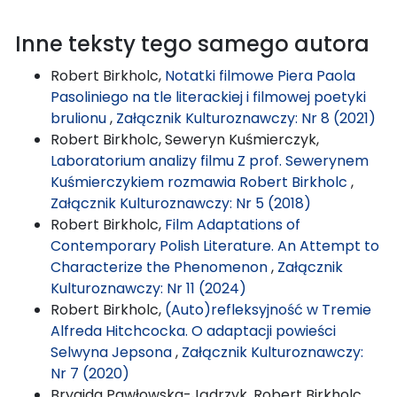
Inne teksty tego samego autora
Robert Birkholc,
Notatki filmowe Piera Paola
Pasoliniego na tle literackiej i filmowej poetyki
brulionu
,
Załącznik Kulturoznawczy: Nr 8 (2021)
Robert Birkholc, Seweryn Kuśmierczyk,
Laboratorium analizy filmu Z prof. Sewerynem
Kuśmierczykiem rozmawia Robert Birkholc
,
Załącznik Kulturoznawczy: Nr 5 (2018)
Robert Birkholc,
Film Adaptations of
Contemporary Polish Literature. An Attempt to
Characterize the Phenomenon
,
Załącznik
Kulturoznawczy: Nr 11 (2024)
Robert Birkholc,
(Auto)refleksyjność w Tremie
Alfreda Hitchcocka. O adaptacji powieści
Selwyna Jepsona
,
Załącznik Kulturoznawczy:
Nr 7 (2020)
Brygida Pawłowska-Jądrzyk, Robert Birkholc,