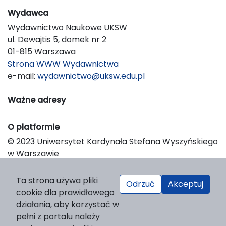
Wydawca
Wydawnictwo Naukowe UKSW
ul. Dewajtis 5, domek nr 2
01-815 Warszawa
Strona WWW Wydawnictwa
e-mail:
wydawnictwo@uksw.edu.pl
Ważne adresy
O platformie
© 2023 Uniwersytet Kardynała Stefana Wyszyńskiego
w Warszawie
Support & Customization by LIBCOM
Platform & Workflow by OJS/PKP
Ta strona używa pliki
Odrzuć
Akceptuj
cookie dla prawidłowego
działania, aby korzystać w
pełni z portalu należy