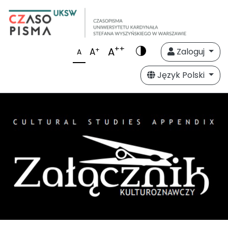
++
A
+
A
Zaloguj
A
Język Polski