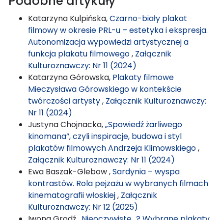
Podobne artykuły
Katarzyna Kulpińska,
Czarno-biały plakat
filmowy w okresie PRL-u – estetyka i ekspresja.
Autonomizacja wypowiedzi artystycznej a
funkcja plakatu filmowego
,
Załącznik
Kulturoznawczy: Nr 11 (2024)
Katarzyna Górowska,
Plakaty filmowe
Mieczysława Górowskiego w kontekście
twórczości artysty
,
Załącznik Kulturoznawczy:
Nr 11 (2024)
Justyna Chojnacka,
„Spowiedź żarliwego
kinomana”, czyli inspiracje, budowa i styl
plakatów filmowych Andrzeja Klimowskiego
,
Załącznik Kulturoznawczy: Nr 11 (2024)
Ewa Baszak-Glebow ,
Sardynia – wyspa
kontrastów. Rola pejzażu w wybranych filmach
kinematografii włoskiej
,
Załącznik
Kulturoznawczy: Nr 12 (2025)
Iwona Grodź ,
Nieoczywiste…? Wybrane plakaty