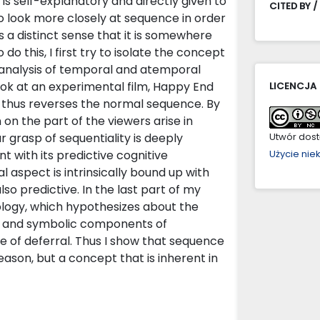
is self-explanatory and directly given to
CITED BY /
g to look more closely at sequence in order
 a distinct sense that it is somewhere
do this, I first try to isolate the concept
 analysis of temporal and atemporal
 look at an experimental film, Happy End
LICENCJA
d thus reverses the normal sequence. By
on the part of the viewers arise in
ur grasp of sequentiality is deeply
Utwór dostę
with its predictive cognitive
Użycie ni
aspect is intrinsically bound up with
lso predictive. In the last part of my
ology, which hypothesizes about the
al and symbolic components of
re of deferral. Thus I show that sequence
ason, but a concept that is inherent in