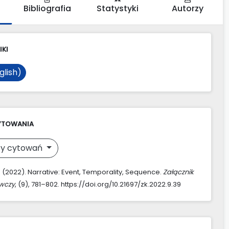
Bibliografia
Statystyki
Autorzy
IKI
glish)
YTOWANIA
y cytowań
. (2022). Narrative: Event, Temporality, Sequence.
Załącznik
awczy
, (9), 781–802. https://doi.org/10.21697/zk.2022.9.39