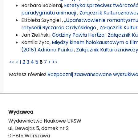
Barbara Sobieraj,
Estetyka sprzeciwu: twórczoś
paradygmatu animacji
,
Załącznik Kulturoznawcz
Elżbieta Szyngiel ,
„Upaństwowienie romantyzmu” 
reżyserii Ryszarda Ordyńskiego
,
Załącznik Kultu
Jan Zieliński,
Godziny Pawła Hertza
,
Załącznik Ku
Kamila Żyto,
Między kinem holokaustowym a fil
(2018) Adriana Panka
,
Załącznik Kulturoznawczy:
<<
<
1
2
3
4
5
6
7
>
>>
Możesz również
Rozpocznij zaawansowane wyszukiwa
Wydawca
Wydawnictwo Naukowe UKSW
ul. Dewajtis 5, domek nr 2
01-815 Warszawa