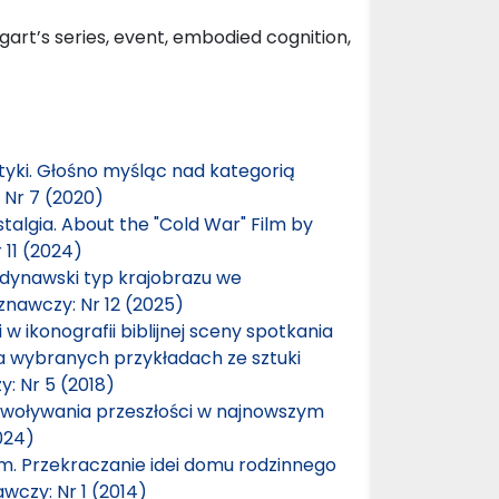
art’s series, event, embodied cognition,
yki. Głośno myśląc nad kategorią
 Nr 7 (2020)
algia. About the "Cold War" Film by
 11 (2024)
ndynawski typ krajobrazu we
znawczy: Nr 12 (2025)
 ikonografii biblijnej sceny spotkania
a wybranych przykładach ze sztuki
: Nr 5 (2018)
zywoływania przeszłości w najnowszym
024)
m. Przekraczanie idei domu rodzinnego
wczy: Nr 1 (2014)