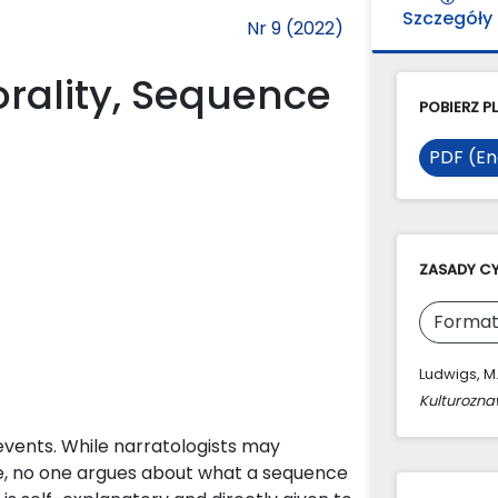
Szczegóły
Nr 9 (2022)
orality, Sequence
POBIERZ PL
PDF (En
ZASADY C
Format
Ludwigs, M
Kulturozn
 events. While narratologists may
be, no one argues about what a sequence