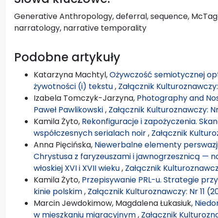
Generative Anthropology, deferral, sequence, McTagg
narratology, narrative temporality
Podobne artykuły
Katarzyna Machtyl,
Ożywczość semiotycznej opt
żywotności (i) tekstu
,
Załącznik Kulturoznawczy:
Izabela Tomczyk-Jarzyna,
Photography and Nost
Paweł Pawlikowski
,
Załącznik Kulturoznawczy: Nr
Kamila Żyto,
Rekonfiguracje i zapożyczenia. Ska
współczesnych serialach noir
,
Załącznik Kulturo
Anna Pięcińska,
Niewerbalne elementy perswazji w
Chrystusa z faryzeuszami i jawnogrzesznicą — n
włoskiej XVI i XVII wieku
,
Załącznik Kulturoznawczy
Kamila Żyto,
Przepisywanie PRL-u. Strategie pr
kinie polskim
,
Załącznik Kulturoznawczy: Nr 11 (2
Marcin Jewdokimow, Magdalena Łukasiuk,
Niedo
w mieszkaniu migracyjnym
,
Załącznik Kulturozna