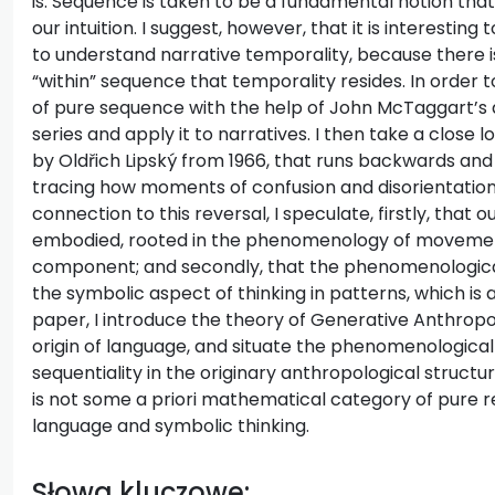
is. Sequence is taken to be a fundamental notion that 
our intuition. I suggest, however, that it is interestin
to understand narrative temporality, because there is
“within” sequence that temporality resides. In order to 
of pure sequence with the help of John McTaggart’s
series and apply it to narratives. I then take a close
by Oldřich Lipský from 1966, that runs backwards an
tracing how moments of confusion and disorientation 
connection to this reversal, I speculate, firstly, that o
embodied, rooted in the phenomenology of movement 
component; and secondly, that the phenomenological 
the symbolic aspect of thinking in patterns, which is a
paper, I introduce the theory of Generative Anthrop
origin of language, and situate the phenomenologic
sequentiality in the originary anthropological structu
is not some a priori mathematical category of pure re
language and symbolic thinking.
Słowa kluczowe: