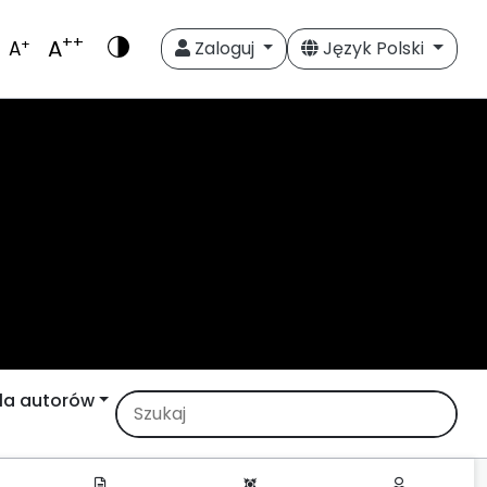
++
A
+
A
Zaloguj
Język Polski
la autorów