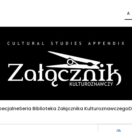
A
pecjalne
Seria Biblioteka Załącznika Kulturoznawczego
D