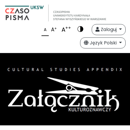
++
A
+
A
Zaloguj
A
Język Polski