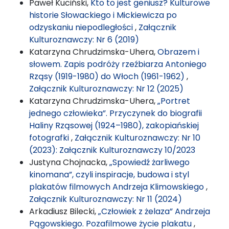
Paweł Kuciński,
Kto to jest geniusz? Kulturowe
historie Słowackiego i Mickiewicza po
odzyskaniu niepodległości
,
Załącznik
Kulturoznawczy: Nr 6 (2019)
Katarzyna Chrudzimska-Uhera,
Obrazem i
słowem. Zapis podróży rzeźbiarza Antoniego
Rząsy (1919-1980) do Włoch (1961-1962)
,
Załącznik Kulturoznawczy: Nr 12 (2025)
Katarzyna Chrudzimska-Uhera,
„Portret
jednego człowieka”. Przyczynek do biografii
Haliny Rząsowej (1924–1980), zakopiańskiej
fotografki
,
Załącznik Kulturoznawczy: Nr 10
(2023): Załącznik Kulturoznawczy 10/2023
Justyna Chojnacka,
„Spowiedź żarliwego
kinomana”, czyli inspiracje, budowa i styl
plakatów filmowych Andrzeja Klimowskiego
,
Załącznik Kulturoznawczy: Nr 11 (2024)
Arkadiusz Bilecki,
„Człowiek z żelaza” Andrzeja
Pągowskiego. Pozafilmowe życie plakatu
,