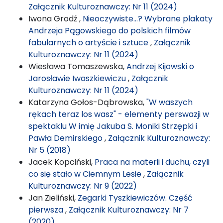
Załącznik Kulturoznawczy: Nr 11 (2024)
Iwona Grodź ,
Nieoczywiste…? Wybrane plakaty
Andrzeja Pągowskiego do polskich filmów
fabularnych o artyście i sztuce
,
Załącznik
Kulturoznawczy: Nr 11 (2024)
Wiesława Tomaszewska,
Andrzej Kijowski o
Jarosławie Iwaszkiewiczu
,
Załącznik
Kulturoznawczy: Nr 11 (2024)
Katarzyna Gołos-Dąbrowska,
"W waszych
rękach teraz los wasz" - elementy perswazji w
spektaklu W imię Jakuba S. Moniki Strzępki i
Pawła Demirskiego
,
Załącznik Kulturoznawczy:
Nr 5 (2018)
Jacek Kopciński,
Praca na materii i duchu, czyli
co się stało w Ciemnym Lesie
,
Załącznik
Kulturoznawczy: Nr 9 (2022)
Jan Zieliński,
Zegarki Tyszkiewiczów. Część
pierwsza
,
Załącznik Kulturoznawczy: Nr 7
(2020)