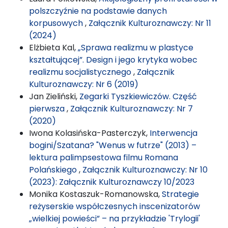
polszczyźnie na podstawie danych
korpusowych
,
Załącznik Kulturoznawczy: Nr 11
(2024)
Elżbieta Kal,
„Sprawa realizmu w plastyce
kształtującej”. Design i jego krytyka wobec
realizmu socjalistycznego
,
Załącznik
Kulturoznawczy: Nr 6 (2019)
Jan Zieliński,
Zegarki Tyszkiewiczów. Część
pierwsza
,
Załącznik Kulturoznawczy: Nr 7
(2020)
Iwona Kolasińska-Pasterczyk,
Interwencja
bogini/Szatana? "Wenus w futrze" (2013) –
lektura palimpsestowa filmu Romana
Polańskiego
,
Załącznik Kulturoznawczy: Nr 10
(2023): Załącznik Kulturoznawczy 10/2023
Monika Kostaszuk-Romanowska,
Strategie
reżyserskie współczesnych inscenizatorów
„wielkiej powieści” – na przykładzie 'Trylogii'