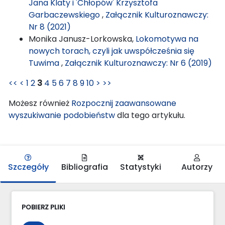
Jana Klaty i 'Chłopów' Krzysztofa
Garbaczewskiego
,
Załącznik Kulturoznawczy:
Nr 8 (2021)
Monika Janusz-Lorkowska,
Lokomotywa na
nowych torach, czyli jak uwspółcześnia się
Tuwima
,
Załącznik Kulturoznawczy: Nr 6 (2019)
<<
<
1
2
3
4
5
6
7
8
9
10
>
>>
Możesz również
Rozpocznij zaawansowane
wyszukiwanie podobieństw
dla tego artykułu.
Szczegóły
Bibliografia
Statystyki
Autorzy
POBIERZ PLIKI