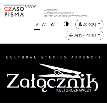
++
A
+
A
Zaloguj
A
Język Polski