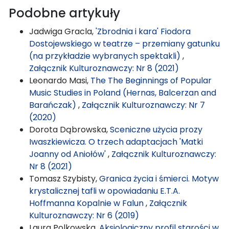
Podobne artykuły
Jadwiga Gracla,
'Zbrodnia i kara' Fiodora
Dostojewskiego w teatrze – przemiany gatunku
(na przykładzie wybranych spektakli)
,
Załącznik Kulturoznawczy: Nr 8 (2021)
Leonardo Masi,
The The Beginnings of Popular
Music Studies in Poland (Hernas, Balcerzan and
Barańczak)
,
Załącznik Kulturoznawczy: Nr 7
(2020)
Dorota Dąbrowska,
Sceniczne użycia prozy
Iwaszkiewicza. O trzech adaptacjach 'Matki
Joanny od Aniołów'
,
Załącznik Kulturoznawczy:
Nr 8 (2021)
Tomasz Szybisty,
Granica życia i śmierci. Motyw
krystalicznej tafli w opowiadaniu E.T.A.
Hoffmanna Kopalnie w Falun
,
Załącznik
Kulturoznawczy: Nr 6 (2019)
Laura Polkowska,
Aksjologiczny profil starości w