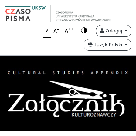
++
A
+
A
Zaloguj
A
Język Polski