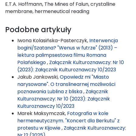
E.T.A. Hoffmann, The Mines of Falun, crystalline
membrane, hermeneutical reading
Podobne artykuły
Iwona Kolasińska-Pasterczyk,
Interwencja
bogini/Szatana? "Wenus w futrze" (2013) –
lektura palimpsestowa filmu Romana
Polańskiego
,
Załącznik Kulturoznawczy: Nr 10
(2023): Załącznik Kulturoznawczy 10/2023
Jakub Jankowski,
Opowiedz mi "Miasto
narysowane". O translinearnej możliwości
poznawania Lublina z bliska
,
Załącznik
Kulturoznawczy: Nr 10 (2023): Załącznik
Kulturoznawczy 10/2023
Marek Maksymczak,
Fotografia w kole
hermeneutycznym. "Koncert dla Berkutu" z
protestu w Kijowie
,
Załącznik Kulturoznawczy:
Nr 12 (2025)