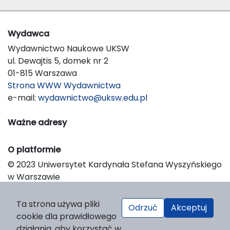
Wydawca
Wydawnictwo Naukowe UKSW
ul. Dewajtis 5, domek nr 2
01-815 Warszawa
Strona WWW Wydawnictwa
e-mail:
wydawnictwo@uksw.edu.pl
Ważne adresy
O platformie
© 2023 Uniwersytet Kardynała Stefana Wyszyńskiego
w Warszawie
Support & Customization by LIBCOM
Platform & Workflow by OJS/PKP
Ta strona używa pliki
Odrzuć
Akceptuj
cookie dla prawidłowego
działania, aby korzystać w