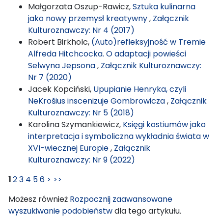
Małgorzata Oszup-Rawicz,
Sztuka kulinarna
jako nowy przemysł kreatywny
,
Załącznik
Kulturoznawczy: Nr 4 (2017)
Robert Birkholc,
(Auto)refleksyjność w Tremie
Alfreda Hitchcocka. O adaptacji powieści
Selwyna Jepsona
,
Załącznik Kulturoznawczy:
Nr 7 (2020)
Jacek Kopciński,
Upupianie Henryka, czyli
NeKrošius inscenizuje Gombrowicza
,
Załącznik
Kulturoznawczy: Nr 5 (2018)
Karolina Szymankiewicz,
Księgi kostiumów jako
interpretacja i symboliczna wykładnia świata w
XVI-wiecznej Europie
,
Załącznik
Kulturoznawczy: Nr 9 (2022)
1
2
3
4
5
6
>
>>
Możesz również
Rozpocznij zaawansowane
wyszukiwanie podobieństw
dla tego artykułu.