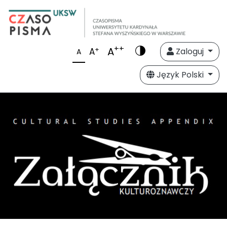
++
A
+
A
Zaloguj
A
Język Polski