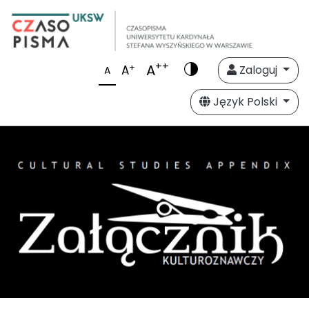
++
A
+
A
Zaloguj
A
Język Polski