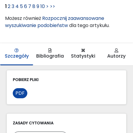
1
2
3
4
5
6
7
8
9
10
>
>>
Możesz również
Rozpocznij zaawansowane
wyszukiwanie podobieństw
dla tego artykułu.
Szczegóły
Bibliografia
Statystyki
Autorzy
POBIERZ PLIKI
PDF
ZASADY CYTOWANIA