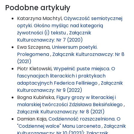
Podobne artykuły
Katarzyna Machtyl,
Ożywczość semiotycznej
optyki. Głośno myśląc nad kategorią
żywotności (i) tekstu
,
Załącznik
Kulturoznawczy: Nr 7 (2020)
Ewa Szczęsna,
Uniwersum poetyki.
Prolegomena
,
Załącznik Kulturoznawczy: Nr 8
(2021)
Piotr Kletowski,
Wypełnić puste miejsca. O
fascynacjach literackich i praktykach
adaptacyjnych Federica Felliniego
,
Załącznik
Kulturoznawczy: Nr 9 (2022)
Bogna Kubińska,
Figury grozy w literackiej i
malarskiej twórczości Zdzisława Beksińskiego
,
Załącznik Kulturoznawczy: Nr 8 (2021)
Damian Kaja,
Codzienność rozszczelniona. O
"Codziennej walce" Manu Larceneta
,
Załącznik
Kulturoznawczy: Nr 10 (2023): Załącznik