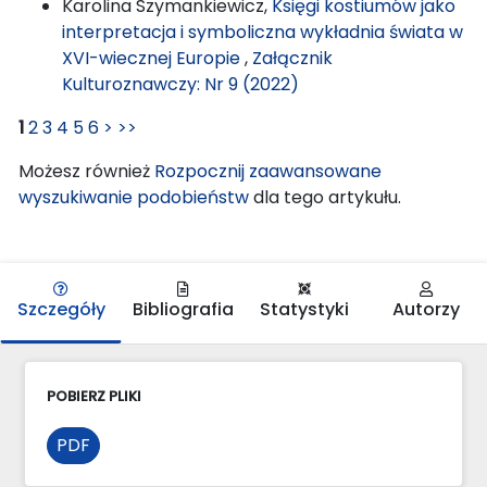
Karolina Szymankiewicz,
Księgi kostiumów jako
interpretacja i symboliczna wykładnia świata w
XVI-wiecznej Europie
,
Załącznik
Kulturoznawczy: Nr 9 (2022)
1
2
3
4
5
6
>
>>
Możesz również
Rozpocznij zaawansowane
wyszukiwanie podobieństw
dla tego artykułu.
Szczegóły
Bibliografia
Statystyki
Autorzy
POBIERZ PLIKI
PDF