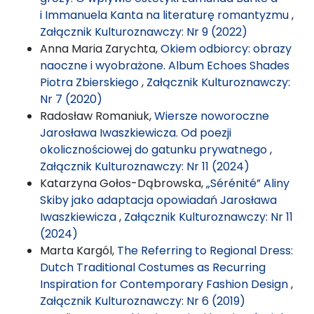
i Immanuela Kanta na literaturę romantyzmu
,
Załącznik Kulturoznawczy: Nr 9 (2022)
Anna Maria Zarychta,
Okiem odbiorcy: obrazy
naoczne i wyobrażone. Album Echoes Shades
Piotra Zbierskiego
,
Załącznik Kulturoznawczy:
Nr 7 (2020)
Radosław Romaniuk,
Wiersze noworoczne
Jarosława Iwaszkiewicza. Od poezji
okolicznościowej do gatunku prywatnego
,
Załącznik Kulturoznawczy: Nr 11 (2024)
Katarzyna Gołos-Dąbrowska,
„Sérénité” Aliny
Skiby jako adaptacja opowiadań Jarosława
Iwaszkiewicza
,
Załącznik Kulturoznawczy: Nr 11
(2024)
Marta Kargól,
The Referring to Regional Dress:
Dutch Traditional Costumes as Recurring
Inspiration for Contemporary Fashion Design
,
Załącznik Kulturoznawczy: Nr 6 (2019)