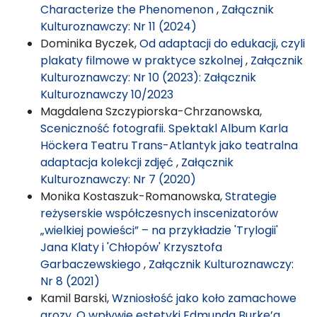
Characterize the Phenomenon
,
Załącznik
Kulturoznawczy: Nr 11 (2024)
Dominika Byczek,
Od adaptacji do edukacji, czyli
plakaty filmowe w praktyce szkolnej
,
Załącznik
Kulturoznawczy: Nr 10 (2023): Załącznik
Kulturoznawczy 10/2023
Magdalena Szczypiorska-Chrzanowska,
Sceniczność fotografii. Spektakl Album Karla
Höckera Teatru Trans-Atlantyk jako teatralna
adaptacja kolekcji zdjęć
,
Załącznik
Kulturoznawczy: Nr 7 (2020)
Monika Kostaszuk-Romanowska,
Strategie
reżyserskie współczesnych inscenizatorów
„wielkiej powieści” – na przykładzie 'Trylogii'
Jana Klaty i 'Chłopów' Krzysztofa
Garbaczewskiego
,
Załącznik Kulturoznawczy:
Nr 8 (2021)
Kamil Barski,
Wzniosłość jako koło zamachowe
grozy. O wpływie estetyki Edmunda Burke’a