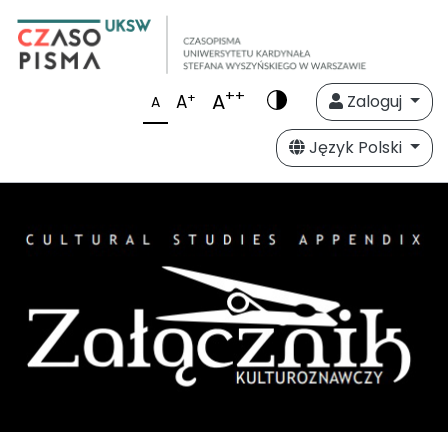
++
A
+
A
Zaloguj
A
Język Polski