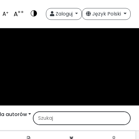
++
A
+
A
Zaloguj
Język Polski
la autorów