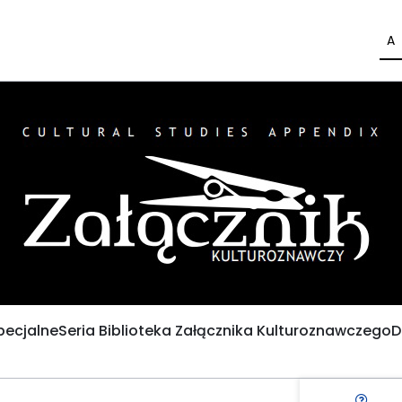
A
pecjalne
Seria Biblioteka Załącznika Kulturoznawczego
D