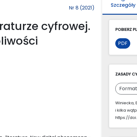
Szczegóły
Nr 8 (2021)
raturze cyfrowej.
POBIERZ PL
liwości
PDF
ZASADY C
Format
Winiecka, E
i kilka wąt
https://doi