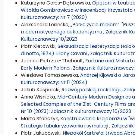
Katarzyna Gołos-Dąbrowska,
Opętani w teatrze
Witolda Gombrowicza w inscenizacji Krzysztof
Kulturoznawczy: Nr 7 (2020)
Aleksandra Lesińska,
„Podłe życie miałem”. "Pus
modernistycznego dekadentyzmu
,
Załącznik Ku
Kulturoznawczy 10/2023
Piotr Kletowski,
Seksualizacja i estetyzacja Holok
di notte, 1974) Liliany Cavani
,
Załącznik Kulturoz
Joanna Pietrzak-Thėbault,
Fortune and Misfortune
Early Modern Poland
,
Załącznik Kulturoznawczy: 
Wiesława Tomaszewska,
Andrzej Kijowski o Jaro
Kulturoznawczy: Nr 11 (2024)
Jakub Kasperski,
Rozwój polskiej rockologii
,
Załą
Anna Wiśnicka,
Mid-Century Modern Design as a 
Selected Examples of the 21st-Century Films an
Nr 10 (2023): Załącznik Kulturoznawczy 10/2023
Marta Stańczyk,
Konstruowanie krajobrazu w "wild
Strategie fabularyzowania i symulacji
,
Załącznik
Piotr Jakubowski,
Niepokój Sartre’a, trwoga Abr