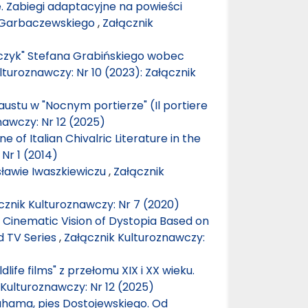
. Zabiegi adaptacyjne na powieści
a Garbaczewskiego
,
Załącznik
zczyk" Stefana Grabińskiego wobec
lturoznawczy: Nr 10 (2023): Załącznik
austu w "Nocnym portierze" (Il portiere
nawczy: Nr 12 (2025)
 of Italian Chivalric Literature in the
Nr 1 (2014)
sławie Iwaszkiewiczu
,
Załącznik
cznik Kulturoznawczy: Nr 7 (2020)
Cinematic Vision of Dystopia Based on
d TV Series
,
Załącznik Kulturoznawczy:
life films" z przełomu XIX i XX wieku.
 Kulturoznawczy: Nr 12 (2025)
ahama, pies Dostojewskiego. Od