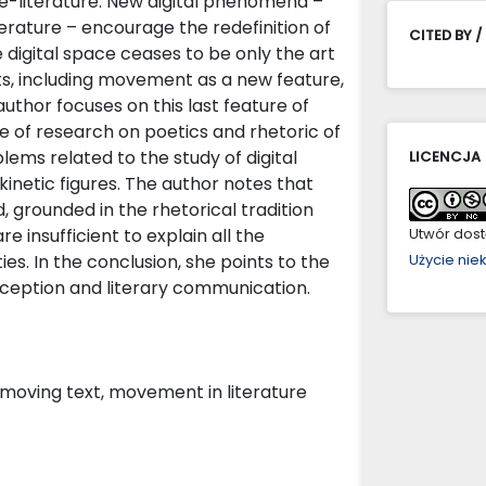
 e-literature. New digital phenomena –
terature – encourage the redefinition of
CITED BY /
he digital space ceases to be only the art
rts, including movement as a new feature,
 author focuses on this last feature of
te of research on poetics and rhetoric of
lems related to the study of digital
LICENCJA
inetic figures. The author notes that
, grounded in the rhetorical tradition
 insufficient to explain all the
Utwór dostę
es. In the conclusion, she points to the
Użycie ni
rception and literary communication.
s, moving text, movement in literature