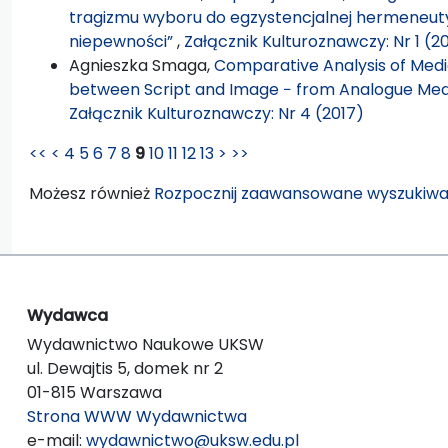
tragizmu wyboru do egzystencjalnej hermeneuty
niepewności”
,
Załącznik Kulturoznawczy: Nr 1 (2
Agnieszka Smaga,
Comparative Analysis of Medi
between Script and Image − from Analogue Med
Załącznik Kulturoznawczy: Nr 4 (2017)
<<
<
4
5
6
7
8
9
10
11
12
13
>
>>
Możesz również
Rozpocznij zaawansowane wyszukiwa
Wydawca
Wydawnictwo Naukowe UKSW
ul. Dewajtis 5, domek nr 2
01-815 Warszawa
Strona WWW Wydawnictwa
e-mail:
wydawnictwo@uksw.edu.pl