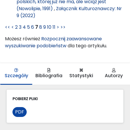
polskich, której już nie ma, ale wciąż jest
(Nowolipie, 1991)
,
Załącznik Kulturoznawczy: Nr
9 (2022)
<<
<
2
3
4
5
6
7
8
9
10
11
>
>>
Możesz również
Rozpocznij zaawansowane
wyszukiwanie podobieństw
dla tego artykułu.
Szczegóły
Bibliografia
Statystyki
Autorzy
POBIERZ PLIKI
PDF