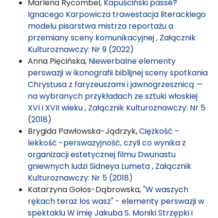
Marlena Rycombel,
Kapuściński passé?
Ignacego Karpowicza trawestacja literackiego
modelu pisarstwa mistrza reportażu a
przemiany sceny komunikacyjnej
,
Załącznik
Kulturoznawczy: Nr 9 (2022)
Anna Pięcińska,
Niewerbalne elementy
perswazji w ikonografii biblijnej sceny spotkania
Chrystusa z faryzeuszami i jawnogrzesznicą —
na wybranych przykładach ze sztuki włoskiej
XVI i XVII wieku
,
Załącznik Kulturoznawczy: Nr 5
(2018)
Brygida Pawłowska-Jądrzyk,
Ciężkość -
lekkość -perswazyjność, czyli co wynika z
organizacji estetycznej filmu Dwunastu
gniewnych ludzi Sidneya Lumeta
,
Załącznik
Kulturoznawczy: Nr 5 (2018)
Katarzyna Gołos-Dąbrowska,
"W waszych
rękach teraz los wasz" - elementy perswazji w
spektaklu W imię Jakuba S. Moniki Strzępki i