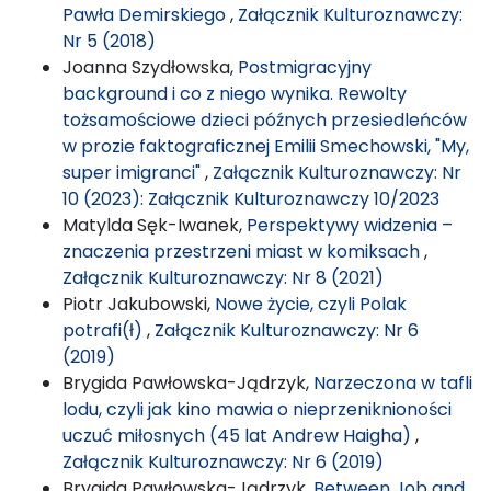
Pawła Demirskiego
,
Załącznik Kulturoznawczy:
Nr 5 (2018)
Joanna Szydłowska,
Postmigracyjny
background i co z niego wynika. Rewolty
tożsamościowe dzieci późnych przesiedleńców
w prozie faktograficznej Emilii Smechowski, "My,
super imigranci"
,
Załącznik Kulturoznawczy: Nr
10 (2023): Załącznik Kulturoznawczy 10/2023
Matylda Sęk-Iwanek,
Perspektywy widzenia –
znaczenia przestrzeni miast w komiksach
,
Załącznik Kulturoznawczy: Nr 8 (2021)
Piotr Jakubowski,
Nowe życie, czyli Polak
potrafi(ł)
,
Załącznik Kulturoznawczy: Nr 6
(2019)
Brygida Pawłowska-Jądrzyk,
Narzeczona w tafli
lodu, czyli jak kino mawia o nieprzeniknioności
uczuć miłosnych (45 lat Andrew Haigha)
,
Załącznik Kulturoznawczy: Nr 6 (2019)
Brygida Pawłowska-Jądrzyk,
Between Job and