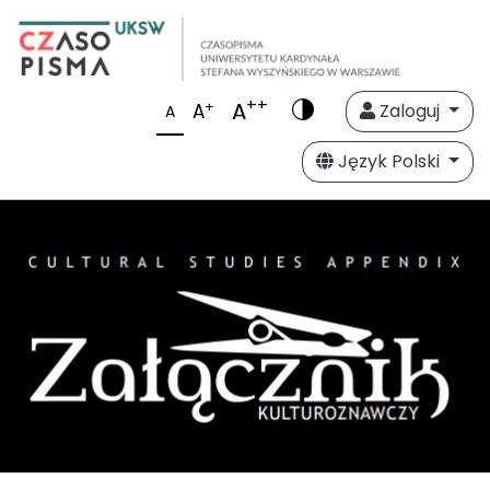
++
A
+
A
Zaloguj
A
Język Polski