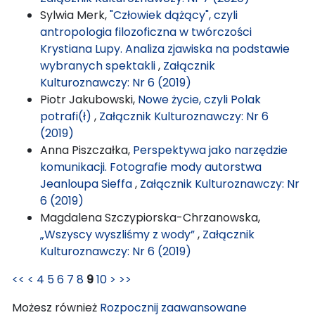
Sylwia Merk,
"Człowiek dążący", czyli
antropologia filozoficzna w twórczości
Krystiana Lupy. Analiza zjawiska na podstawie
wybranych spektakli
,
Załącznik
Kulturoznawczy: Nr 6 (2019)
Piotr Jakubowski,
Nowe życie, czyli Polak
potrafi(ł)
,
Załącznik Kulturoznawczy: Nr 6
(2019)
Anna Piszczałka,
Perspektywa jako narzędzie
komunikacji. Fotografie mody autorstwa
Jeanloupa Sieffa
,
Załącznik Kulturoznawczy: Nr
6 (2019)
Magdalena Szczypiorska-Chrzanowska,
„Wszyscy wyszliśmy z wody”
,
Załącznik
Kulturoznawczy: Nr 6 (2019)
<<
<
4
5
6
7
8
9
10
>
>>
Możesz również
Rozpocznij zaawansowane