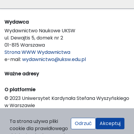
Wydawca
Wydawnictwo Naukowe UKSW
ul. Dewajtis 5, domek nr 2
01-815 Warszawa
Strona WWW Wydawnictwa
e-mail:
wydawnictwo@uksw.edu.pl
Ważne adresy
O platformie
© 2023 Uniwersytet Kardynała Stefana Wyszyńskiego
w Warszawie
Support & Customization by LIBCOM
Platform & Workflow by OJS/PKP
Ta strona używa pliki
Odrzuć
Akceptuj
cookie dla prawidłowego