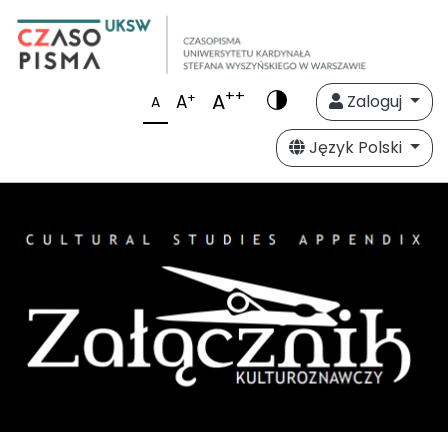
++
A
+
A
Zaloguj
A
Język Polski