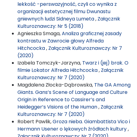
lekkość -perswazyjność, czyli co wynika z
organizacji estetycznej filmu Dwunastu
gniewnych ludzi Sidneya Lumeta
,
Załącznik
Kulturoznawczy: Nr 5 (2018)
Agnieszka Smaga,
Analiza graficznej zasady
kontrastu w Zawrocie głowy Alfreda
Hitchcocka
,
Załącznik Kulturoznawczy: Nr 7
(2020)
Izabela Tomczyk-Jarzyna,
Twarz i (jej) brak. O
filmie Lokator Alfreda Hitchcocka
,
Załącznik
Kulturoznawczy: Nr 7 (2020)
Magdalena Złocka-Dąbrowska,
The GA Among
Giants. Gans’s Scene of Language and Culture
Origin in Reference to Cassirer’s and
Heidegger’s Visions of the Human
,
Załącznik
Kulturoznawczy: Nr 7 (2020)
Robert Pawlik,
Groza nieba. Giambattista Vico i
Hermann Usener o lękowych źródłach kultury
,
Załącznik Kulturoznawczy: Nr 7 (2020)