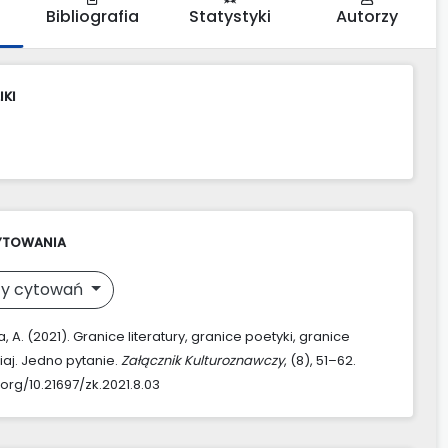
Bibliografia
Statystyki
Autorzy
IKI
YTOWANIA
y cytowań
 A. (2021). Granice literatury, granice poetyki, granice
iaj. Jedno pytanie.
Załącznik Kulturoznawczy
, (8), 51–62.
.org/10.21697/zk.2021.8.03