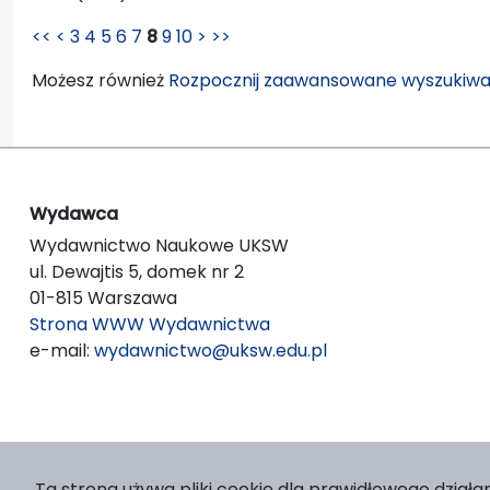
<<
<
3
4
5
6
7
8
9
10
>
>>
Możesz również
Rozpocznij zaawansowane wyszukiwa
Wydawca
Wydawnictwo Naukowe UKSW
ul. Dewajtis 5, domek nr 2
01-815 Warszawa
Strona WWW Wydawnictwa
e-mail:
wydawnictwo@uksw.edu.pl
Ta strona używa pliki cookie dla prawidłowego działan