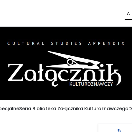
A
pecjalne
Seria Biblioteka Załącznika Kulturoznawczego
D