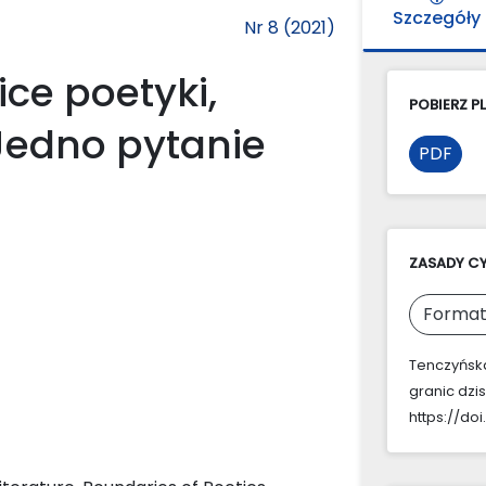
Szczegóły
Nr 8 (2021)
ice poetyki,
POBIERZ PL
 Jedno pytanie
PDF
ZASADY C
Format
Tenczyńska,
granic dzis
https://doi