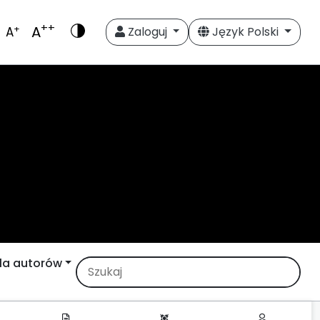
++
A
+
A
Zaloguj
Język Polski
la autorów