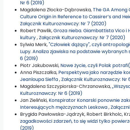
Nr 6 (2019)
Magdalena Złocka-Dąbrowska,
The GA Among G
Culture Origin in Reference to Cassirer’s and H
Załącznik Kulturoznawczy: Nr 7 (2020)
Robert Pawlik,
Groza nieba. Giambattista Vico 
kultury
,
Załącznik Kulturoznawczy: Nr 7 (2020)
Sylwia Merk,
"Człowiek dążący", czyli antropologi
Lupy. Analiza zjawiska na podstawie wybranych 
6 (2019)
Piotr Jakubowski,
Nowe życie, czyli Polak potrafi
Anna Piszczałka,
Perspektywa jako narzędzie ko
Jeanloupa Sieffa
,
Załącznik Kulturoznawczy: Nr 
Magdalena Szczypiorska-Chrzanowska,
„Wszysc
Kulturoznawczy: Nr 6 (2019)
Jan Zieliński,
Konspirator Konarski ponownie zak
Interesujących mężczyznach Leskowa
,
Załączni
Brygida Pawłowska-Jądrzyk, Robert Birkholc, Krz
zagadkowości zdarzeń, to się widzi tylko powier
(2019)