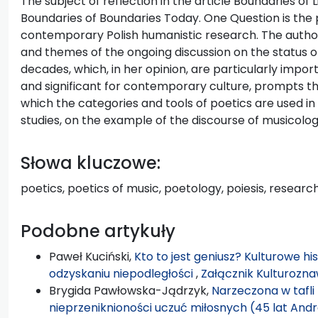
The subject of reflection in the article Boundaries of 
Boundaries of Boundaries Today. One Question is the p
contemporary Polish humanistic research. The author
and themes of the ongoing discussion on the status of
decades, which, in her opinion, are particularly impor
and significant for contemporary culture, prompts th
which the categories and tools of poetics are used i
studies, on the example of the discourse of musicolog
Słowa kluczowe:
poetics, poetics of music, poetology, poiesis, researc
Podobne artykuły
Paweł Kuciński,
Kto to jest geniusz? Kulturowe hi
odzyskaniu niepodległości
,
Załącznik Kulturozna
Brygida Pawłowska-Jądrzyk,
Narzeczona w tafli 
nieprzeniknioności uczuć miłosnych (45 lat An