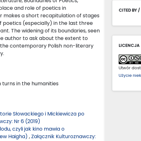
Literature, Boundaries of Poetics,
lace and role of poetics in
CITED BY /
 makes a short recapitulation of stages
 poetics (especially) in the last three
tant. The widening of its boundaries, seen
e author to ask about the extent to
n the contemporary Polish non-literary
LICENCJA
y.
Utwór dostę
Użycie ni
h turns in the humanities
storie Słowackiego i Mickiewicza po
wczy: Nr 6 (2019)
lodu, czyli jak kino mawia o
drew Haigha)
,
Załącznik Kulturoznawczy: