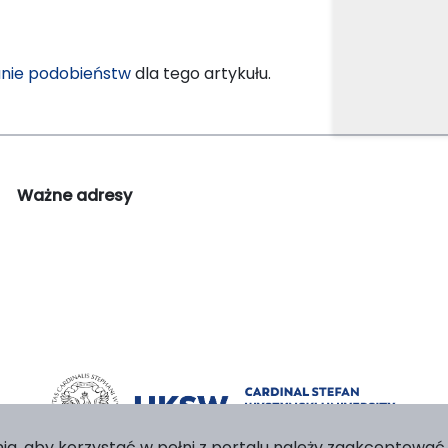
nie podobieństw
dla tego artykułu.
Ważne adresy
ia, aby korzystać w pełni z portalu należy zaakceptować p