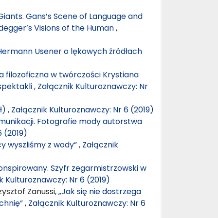
iants. Gans’s Scene of Language and
eidegger’s Visions of the Human
,
i Hermann Usener o lękowych źródłach
a filozoficzna w twórczości Krystiana
spektakli
,
Załącznik Kulturoznawczy: Nr
(ł)
,
Załącznik Kulturoznawczy: Nr 6 (2019)
munikacji. Fotografie mody autorstwa
6 (2019)
y wyszliśmy z wody”
,
Załącznik
onspirowany. Szyfr zegarmistrzowski w
k Kulturoznawczy: Nr 6 (2019)
ysztof Zanussi,
„Jak się nie dostrzega
zchnię”
,
Załącznik Kulturoznawczy: Nr 6