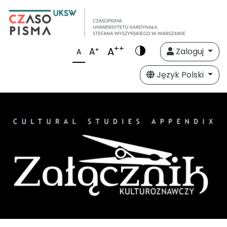
++
A
+
A
Zaloguj
A
Język Polski