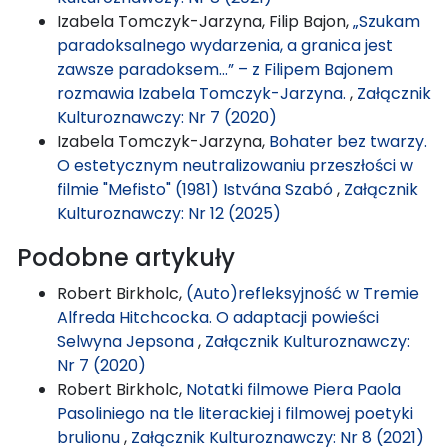
Izabela Tomczyk-Jarzyna, Filip Bajon,
„Szukam
paradoksalnego wydarzenia, a granica jest
zawsze paradoksem…” – z Filipem Bajonem
rozmawia Izabela Tomczyk-Jarzyna.
,
Załącznik
Kulturoznawczy: Nr 7 (2020)
Izabela Tomczyk-Jarzyna,
Bohater bez twarzy.
O estetycznym neutralizowaniu przeszłości w
filmie "Mefisto" (1981) Istvána Szabó
,
Załącznik
Kulturoznawczy: Nr 12 (2025)
Podobne artykuły
Robert Birkholc,
(Auto)refleksyjność w Tremie
Alfreda Hitchcocka. O adaptacji powieści
Selwyna Jepsona
,
Załącznik Kulturoznawczy:
Nr 7 (2020)
Robert Birkholc,
Notatki filmowe Piera Paola
Pasoliniego na tle literackiej i filmowej poetyki
brulionu
,
Załącznik Kulturoznawczy: Nr 8 (2021)