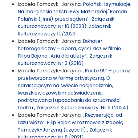
Izabela Tomczyk-Jarzyna,
Polański i symulacje.
Na marginesie tekstu Ewy Mazierskiej "Roman
Polański (i inni) przed sądem"
,
Załącznik
Kulturoznawczy: Nr 10 (2023): Załącznik
Kulturoznawczy 10/2023
Izabela Tomczyk-Jarzyna,
Bohater
heterogeniczny – opera, cyrk i kicz w filmie
Filipa Bajona „Aria dla atlety”
,
Załącznik
Kulturoznawczy: Nr 3 (2016)
Izabela Tomczyk-Jarzyna,
„Route 99” – podróż
przetworzona w formę artystyczną. O
narastającym na świecie nacjonalizmie,
Iwaszkiewiczowskim doświadczeniu
podróżowania i upodobaniu do sztuczności
teatru
,
Załącznik Kulturoznawczy: Nr 11 (2024)
Izabela Tomczyk-Jarzyna,
„Reżyserując, od
razu widzę”. Filip Bajon w rozmowie z Izabelą
Tomczyk-Jarzyną (część II)
,
Załącznik
Kulturoznawczy: Nr 8 (2021)