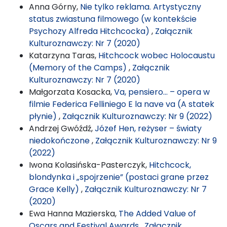
Anna Górny,
Nie tylko reklama. Artystyczny
status zwiastuna filmowego (w kontekście
Psychozy Alfreda Hitchcocka)
,
Załącznik
Kulturoznawczy: Nr 7 (2020)
Katarzyna Taras,
Hitchcock wobec Holocaustu
(Memory of the Camps)
,
Załącznik
Kulturoznawczy: Nr 7 (2020)
Małgorzata Kosacka,
Va, pensiero… – opera w
filmie Federica Felliniego E la nave va (A statek
płynie)
,
Załącznik Kulturoznawczy: Nr 9 (2022)
Andrzej Gwóźdź,
Józef Hen, reżyser – światy
niedokończone
,
Załącznik Kulturoznawczy: Nr 9
(2022)
Iwona Kolasińska-Pasterczyk,
Hitchcock,
blondynka i „spojrzenie” (postaci grane przez
Grace Kelly)
,
Załącznik Kulturoznawczy: Nr 7
(2020)
Ewa Hanna Mazierska,
The Added Value of
Oscars and Festival Awards
,
Załącznik