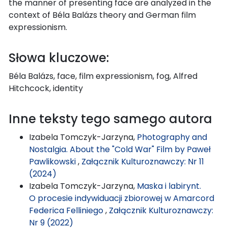
the manner of presenting face are analyzed in the
context of Béla Balázs theory and German film
expressionism.
Słowa kluczowe:
Béla Balázs, face, film expressionism, fog, Alfred
Hitchcock, identity
Inne teksty tego samego autora
Izabela Tomczyk-Jarzyna,
Photography and
Nostalgia. About the "Cold War" Film by Paweł
Pawlikowski
,
Załącznik Kulturoznawczy: Nr 11
(2024)
Izabela Tomczyk-Jarzyna,
Maska i labirynt.
O procesie indywiduacji zbiorowej w Amarcord
Federica Felliniego
,
Załącznik Kulturoznawczy:
Nr 9 (2022)