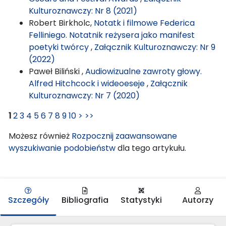
Kulturoznawczy: Nr 8 (2021)
Robert Birkholc,
Notatk i filmowe Federica
Felliniego. Notatnik reżysera jako manifest
poetyki twórcy
,
Załącznik Kulturoznawczy: Nr 9
(2022)
Paweł Biliński ,
Audiowizualne zawroty głowy.
Alfred Hitchcock i wideoeseje
,
Załącznik
Kulturoznawczy: Nr 7 (2020)
1
2
3
4
5
6
7
8
9
10
>
>>
Możesz również
Rozpocznij zaawansowane
wyszukiwanie podobieństw
dla tego artykułu.
Szczegóły
Bibliografia
Statystyki
Autorzy