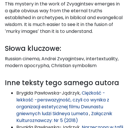
This mystery in the work of Zvyagintsev emerges in
a quite obvious way from the eternal truths
established in archetypes, in biblical and evangelical
wisdom. It is much easier to see it in the fusion of
‛murky imagesʼ than it is to understand.
Słowa kluczowe:
Russian cinema, Andrei Zvyagintsev, intertextuality,
modern apocrypha, Christian symbolism
Inne teksty tego samego autora
Brygida Pawłowska-Jądrzyk,
Ciężkość -
lekkość -perswazyjność, czyli co wynika z
organizacji estetycznej filmu Dwunastu
gniewnych ludzi Sidneya Lumeta
,
Załącznik
Kulturoznawczy: Nr 5 (2018)
Brygida Pawłowska-Jądrzyk,
Narzeczona w tafli