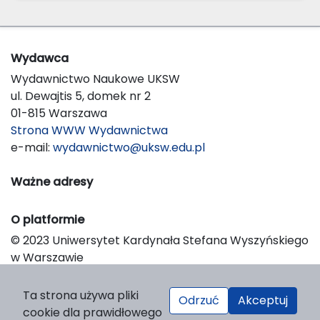
Wydawca
Wydawnictwo Naukowe UKSW
ul. Dewajtis 5, domek nr 2
01-815 Warszawa
Strona WWW Wydawnictwa
e-mail:
wydawnictwo@uksw.edu.pl
Ważne adresy
O platformie
© 2023 Uniwersytet Kardynała Stefana Wyszyńskiego
w Warszawie
Support & Customization by LIBCOM
Platform & Workflow by OJS/PKP
Ta strona używa pliki
Odrzuć
Akceptuj
cookie dla prawidłowego