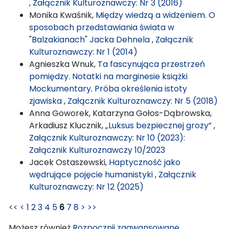
,
Załącznik Kulturoznawczy: Nr 3 (2016)
Monika Kwaśnik,
Między wiedzą a widzeniem. O
sposobach przedstawiania świata w
"Balzakianach" Jacka Dehnela
,
Załącznik
Kulturoznawczy: Nr 1 (2014)
Agnieszka Wnuk,
Ta fascynująca przestrzeń
pomiędzy. Notatki na marginesie książki
Mockumentary. Próba określenia istoty
zjawiska
,
Załącznik Kulturoznawczy: Nr 5 (2018)
Anna Goworek, Katarzyna Gołos-Dąbrowska,
Arkadiusz Klucznik,
„Luksus bezpiecznej grozy”
,
Załącznik Kulturoznawczy: Nr 10 (2023):
Załącznik Kulturoznawczy 10/2023
Jacek Ostaszewski,
Haptyczność jako
wędrujące pojęcie humanistyki
,
Załącznik
Kulturoznawczy: Nr 12 (2025)
<<
<
1
2
3
4
5
6
7
8
>
>>
Możesz również
Rozpocznij zaawansowane