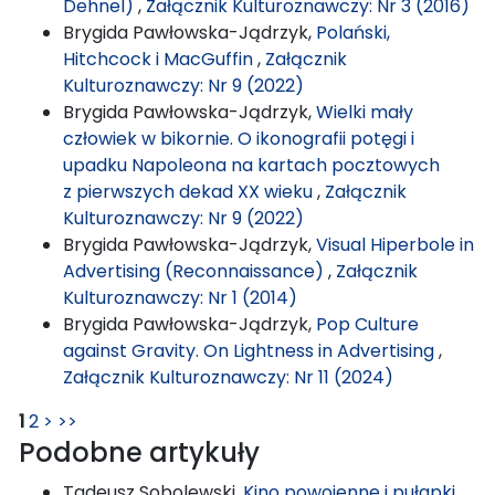
Dehnel)
,
Załącznik Kulturoznawczy: Nr 3 (2016)
Brygida Pawłowska-Jądrzyk,
Polański,
Hitchcock i MacGuffin
,
Załącznik
Kulturoznawczy: Nr 9 (2022)
Brygida Pawłowska-Jądrzyk,
Wielki mały
człowiek w bikornie. O ikonografii potęgi i
upadku Napoleona na kartach pocztowych
z pierwszych dekad XX wieku
,
Załącznik
Kulturoznawczy: Nr 9 (2022)
Brygida Pawłowska-Jądrzyk,
Visual Hiperbole in
Advertising (Reconnaissance)
,
Załącznik
Kulturoznawczy: Nr 1 (2014)
Brygida Pawłowska-Jądrzyk,
Pop Culture
against Gravity. On Lightness in Advertising
,
Załącznik Kulturoznawczy: Nr 11 (2024)
1
2
>
>>
Podobne artykuły
Tadeusz Sobolewski,
Kino powojenne i pułapki