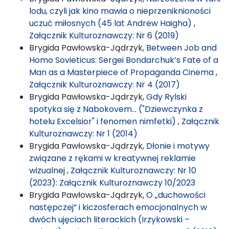
lodu, czyli jak kino mawia o nieprzeniknioności
uczuć miłosnych (45 lat Andrew Haigha)
,
Załącznik Kulturoznawczy: Nr 6 (2019)
Brygida Pawłowska-Jądrzyk,
Between Job and
Homo Sovieticus: Sergei Bondarchuk’s Fate of a
Man as a Masterpiece of Propaganda Cinema
,
Załącznik Kulturoznawczy: Nr 4 (2017)
Brygida Pawłowska-Jądrzyk,
Gdy Rylski
spotyka się z Nabokovem… ("Dziewczynka z
hotelu Excelsior" i fenomen nimfetki)
,
Załącznik
Kulturoznawczy: Nr 1 (2014)
Brygida Pawłowska-Jądrzyk,
Dłonie i motywy
związane z rękami w kreatywnej reklamie
wizualnej
,
Załącznik Kulturoznawczy: Nr 10
(2023): Załącznik Kulturoznawczy 10/2023
Brygida Pawłowska-Jądrzyk,
O „duchowości
następczej” i kiczosferach emocjonalnych w
dwóch ujęciach literackich (Irzykowski –