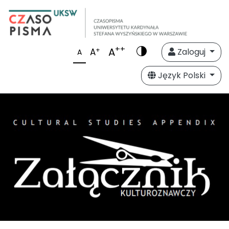
++
A
+
A
Zaloguj
A
Język Polski