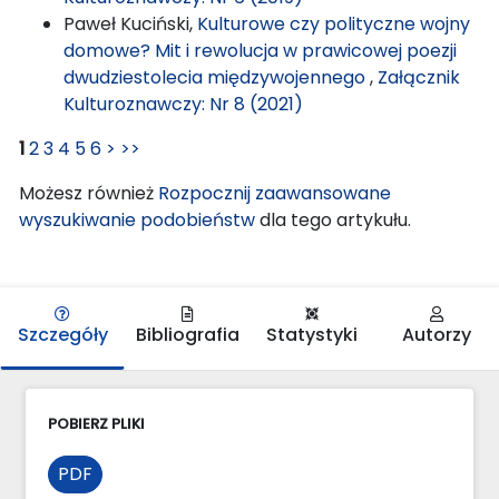
Paweł Kuciński,
Kulturowe czy polityczne wojny
domowe? Mit i rewolucja w prawicowej poezji
dwudziestolecia międzywojennego
,
Załącznik
Kulturoznawczy: Nr 8 (2021)
1
2
3
4
5
6
>
>>
Możesz również
Rozpocznij zaawansowane
wyszukiwanie podobieństw
dla tego artykułu.
Szczegóły
Bibliografia
Statystyki
Autorzy
POBIERZ PLIKI
PDF