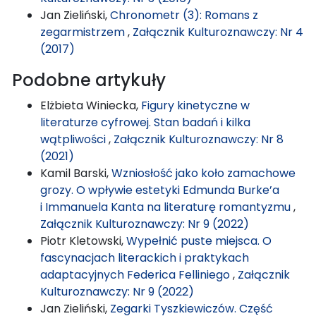
Jan Zieliński,
Chronometr (3): Romans z
zegarmistrzem
,
Załącznik Kulturoznawczy: Nr 4
(2017)
Podobne artykuły
Elżbieta Winiecka,
Figury kinetyczne w
literaturze cyfrowej. Stan badań i kilka
wątpliwości
,
Załącznik Kulturoznawczy: Nr 8
(2021)
Kamil Barski,
Wzniosłość jako koło zamachowe
grozy. O wpływie estetyki Edmunda Burke’a
i Immanuela Kanta na literaturę romantyzmu
,
Załącznik Kulturoznawczy: Nr 9 (2022)
Piotr Kletowski,
Wypełnić puste miejsca. O
fascynacjach literackich i praktykach
adaptacyjnych Federica Felliniego
,
Załącznik
Kulturoznawczy: Nr 9 (2022)
Jan Zieliński,
Zegarki Tyszkiewiczów. Część