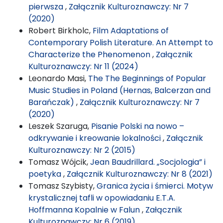
pierwsza
,
Załącznik Kulturoznawczy: Nr 7
(2020)
Robert Birkholc,
Film Adaptations of
Contemporary Polish Literature. An Attempt to
Characterize the Phenomenon
,
Załącznik
Kulturoznawczy: Nr 11 (2024)
Leonardo Masi,
The The Beginnings of Popular
Music Studies in Poland (Hernas, Balcerzan and
Barańczak)
,
Załącznik Kulturoznawczy: Nr 7
(2020)
Leszek Szaruga,
Pisanie Polski na nowo –
odkrywanie i kreowanie lokalności
,
Załącznik
Kulturoznawczy: Nr 2 (2015)
Tomasz Wójcik,
Jean Baudrillard. „Socjologia” i
poetyka
,
Załącznik Kulturoznawczy: Nr 8 (2021)
Tomasz Szybisty,
Granica życia i śmierci. Motyw
krystalicznej tafli w opowiadaniu E.T.A.
Hoffmanna Kopalnie w Falun
,
Załącznik
Kulturoznawczy: Nr 6 (2019)