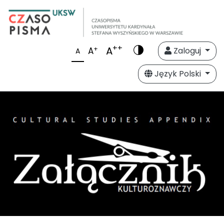
++
A
+
A
Zaloguj
A
Język Polski