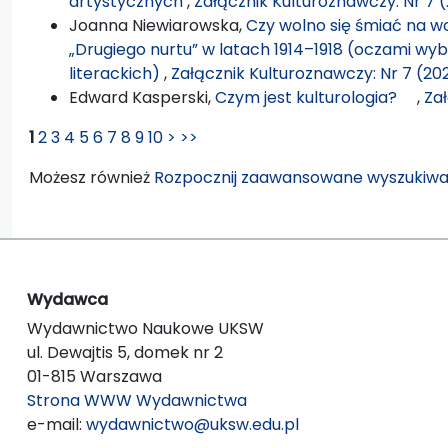
artystycznych
,
Załącznik Kulturoznawczy: Nr 7 
Joanna Niewiarowska,
Czy wolno się śmiać na wo
„Drugiego nurtu” w latach 1914–1918 (oczami wy
literackich)
,
Załącznik Kulturoznawczy: Nr 7 (20
Edward Kasperski,
Czym jest kulturologia?
,
Zał
1
2
3
4
5
6
7
8
9
10
>
>>
Możesz również
Rozpocznij zaawansowane wyszukiwa
Wydawca
Wydawnictwo Naukowe UKSW
ul. Dewajtis 5, domek nr 2
01-815 Warszawa
Strona WWW Wydawnictwa
e-mail:
wydawnictwo@uksw.edu.pl