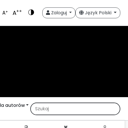
++
A
+
A
Zaloguj
Język Polski
la autorów