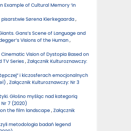
 Example of Cultural Memory ‘in
 i pisarstwie Sørena Kierkegaarda
,
iants. Gans’s Scene of Language and
eidegger’s Visions of the Human
,
Cinematic Vision of Dystopia Based on
d TV Series
,
Załącznik Kulturoznawczy:
tępczej” i kiczosferach emocjonalnych
el)
,
Załącznik Kulturoznawczy: Nr 3
yki. Głośno myśląc nad kategorią
 Nr 7 (2020)
 on the film landscape
,
Załącznik
zyli metodologia badań legend