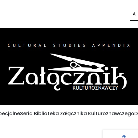
A
pecjalne
Seria Biblioteka Załącznika Kulturoznawczego
D