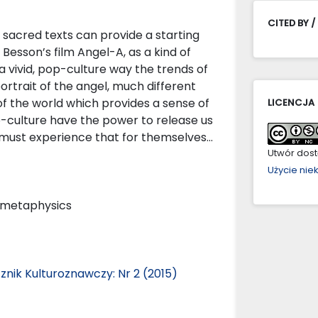
CITED BY /
sacred texts can provide a starting
 Besson’s film Angel-A, as a kind of
a vivid, pop-culture way the trends of
ortrait of the angel, much different
f the world which provides a sense of
LICENCJA
p-culture have the power to release us
 must experience that for themselves…
Utwór dostę
Użycie ni
, metaphysics
znik Kulturoznawczy: Nr 2 (2015)