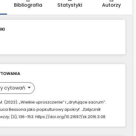
Bibliografia
Statystyki
Autorzy
IKI
YTOWANIA
y cytowań
M. (2023). „Wielkie uproszczenie” i „dryfujące sacrum”.
Luca Bessona jako popkulturowy apokryf .
Załącznik
awczy
, (3), 136–153. https://doi.org/10.21697/zk.2016.3.08