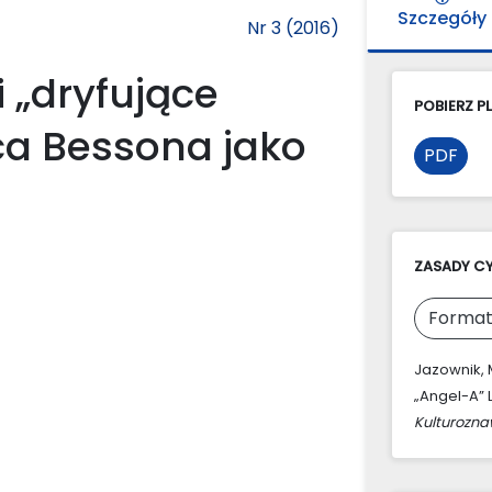
Szczegóły
Nr 3 (2016)
i „dryfujące
POBIERZ PL
ca Bessona jako
PDF
ZASADY C
Format
Jazownik, 
„Angel-A” 
Kulturozn