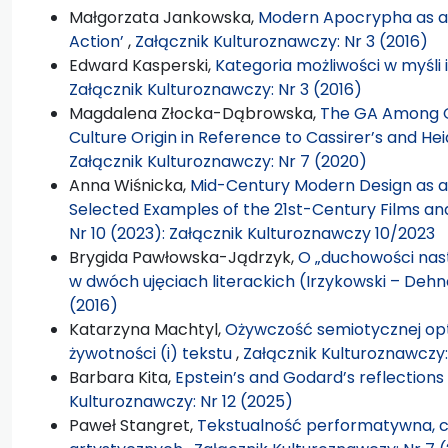
Małgorzata Jankowska,
Modern Apocrypha as an
Action’
,
Załącznik Kulturoznawczy: Nr 3 (2016)
Edward Kasperski,
Kategoria możliwości w myśli
Załącznik Kulturoznawczy: Nr 3 (2016)
Magdalena Złocka-Dąbrowska,
The GA Among G
Culture Origin in Reference to Cassirer’s and H
Załącznik Kulturoznawczy: Nr 7 (2020)
Anna Wiśnicka,
Mid-Century Modern Design as a 
Selected Examples of the 21st-Century Films an
Nr 10 (2023): Załącznik Kulturoznawczy 10/2023
Brygida Pawłowska-Jądrzyk,
O „duchowości nas
w dwóch ujęciach literackich (Irzykowski – Dehn
(2016)
Katarzyna Machtyl,
Ożywczość semiotycznej opt
żywotności (i) tekstu
,
Załącznik Kulturoznawczy:
Barbara Kita,
Epstein’s and Godard’s reflections
Kulturoznawczy: Nr 12 (2025)
Paweł Stangret,
Tekstualność performatywna, c