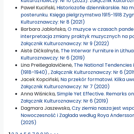
Kulturoznawczy: Nr 10 (2023): Załącznik Kulturo
Paweł Kuciński,
Historiozofie dziennikarskie. Na 
posterunku. Księga pielgrzymstwa 1915-1918 Zyg
Kulturoznawczy: Nr 8 (2021)
Barbara Jabłońska,
O muzyce w czasach pandemi
interpretacja zmiany praktyk muzycznych na 
Załącznik Kulturoznawczy: Nr 9 (2022)
Aistė Dičkalnytė,
The Interwar Furniture in Lithu
Kulturoznawczy: Nr 6 (2019)
Lina Preišegalavičienė,
The National Tendencies i
(1918–1940)
,
Załącznik Kulturoznawczy: Nr 6 (201
Jacek Kopciński,
Na przekór formatowi. Kilka 
Załącznik Kulturoznawczy: Nr 7 (2020)
Anna Wiśnicka,
Simple Yet Effective. Remarks o
Załącznik Kulturoznawczy: Nr 6 (2019)
Dagmara Jaszewska,
Czy ziemia nasza jest wspa
Nowoczesność i Zagłada według Roya Anderss
(2025)