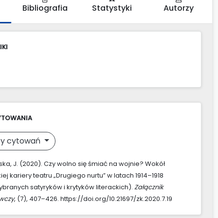
Bibliografia
Statystyki
Autorzy
IKI
YTOWANIA
y cytowań
ka, J. (2020). Czy wolno się śmiać na wojnie? Wokół
ej kariery teatru „Drugiego nurtu” w latach 1914–1918
branych satyryków i krytyków literackich).
Załącznik
awczy
, (7), 407–426. https://doi.org/10.21697/zk.2020.7.19