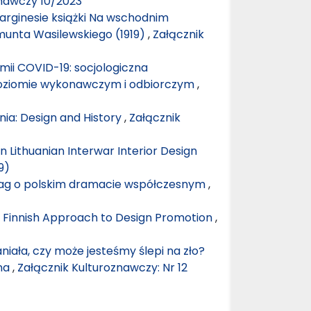
znawczy 10/2023
marginesie książki Na wschodnim
munta Wasilewskiego (1919)
,
Załącznik
i COVID-19: socjologiczna
poziomie wykonawczym i odbiorczym
,
ania: Design and History
,
Załącznik
n Lithuanian Interwar Interior Design
9)
uwag o polskim dramacie współczesnym
,
n Finnish Approach to Design Promotion
,
niała, czy może jesteśmy ślepi na zło?
ona
,
Załącznik Kulturoznawczy: Nr 12