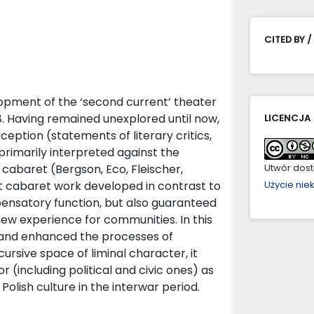
CITED BY /
opment of the ‘second current’ theater
8. Having remained unexplored until now,
LICENCJA
eption (statements of literary critics,
primarily interpreted against the
cabaret (Bergson, Eco, Fleischer,
Utwór dostę
hat cabaret work developed in contrast to
Użycie ni
pensatory function, but also guaranteed
ew experience for communities. In this
e and enhanced the processes of
scursive space of liminal character, it
 (including political and civic ones) as
 Polish culture in the interwar period.