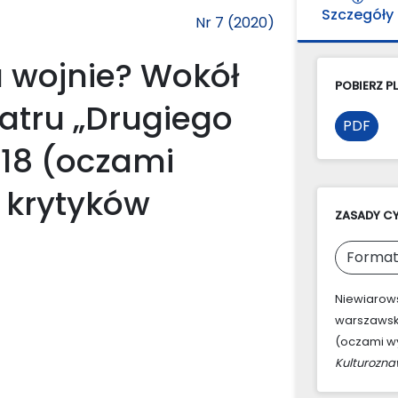
Szczegóły
Nr 7 (2020)
a wojnie? Wokół
POBIERZ PL
eatru „Drugiego
PDF
918 (oczami
 krytyków
ZASADY C
Format
Niewiarows
warszawski
(oczami wy
Kulturozn