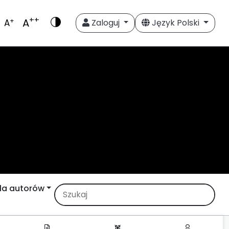
++
A
+
A
Zaloguj
Język Polski
la autorów