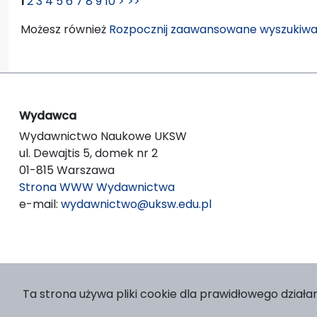
1
2
3
4
5
6
7
8
9
10
>
>>
Możesz również
Rozpocznij zaawansowane wyszukiwa
Wydawca
Wydawnictwo Naukowe UKSW
ul. Dewajtis 5, domek nr 2
01-815 Warszawa
Strona WWW Wydawnictwa
e-mail:
wydawnictwo@uksw.edu.pl
Ta strona używa pliki cookie dla prawidłowego działan