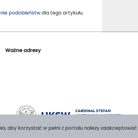
nie podobieństw
dla tego artykułu.
Ważne adresy
ia, aby korzystać w pełni z portalu należy zaakceptować p