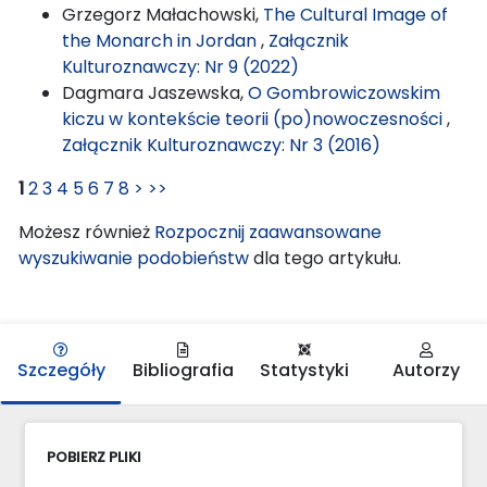
Grzegorz Małachowski,
The Cultural Image of
the Monarch in Jordan
,
Załącznik
Kulturoznawczy: Nr 9 (2022)
Dagmara Jaszewska,
O Gombrowiczowskim
kiczu w kontekście teorii (po)nowoczesności
,
Załącznik Kulturoznawczy: Nr 3 (2016)
1
2
3
4
5
6
7
8
>
>>
Możesz również
Rozpocznij zaawansowane
wyszukiwanie podobieństw
dla tego artykułu.
Szczegóły
Bibliografia
Statystyki
Autorzy
POBIERZ PLIKI