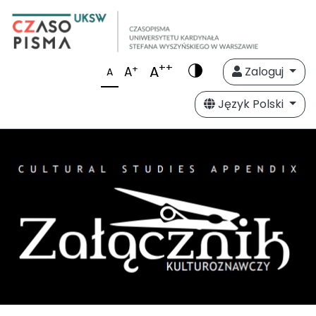
++
A
+
A
Zaloguj
A
Język Polski