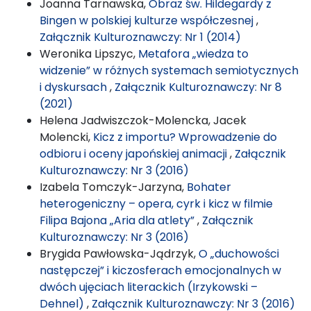
Joanna Tarnawska,
Obraz św. Hildegardy z
Bingen w polskiej kulturze współczesnej
,
Załącznik Kulturoznawczy: Nr 1 (2014)
Weronika Lipszyc,
Metafora „wiedza to
widzenie” w różnych systemach semiotycznych
i dyskursach
,
Załącznik Kulturoznawczy: Nr 8
(2021)
Helena Jadwiszczok-Molencka, Jacek
Molencki,
Kicz z importu? Wprowadzenie do
odbioru i oceny japońskiej animacji
,
Załącznik
Kulturoznawczy: Nr 3 (2016)
Izabela Tomczyk-Jarzyna,
Bohater
heterogeniczny – opera, cyrk i kicz w filmie
Filipa Bajona „Aria dla atlety”
,
Załącznik
Kulturoznawczy: Nr 3 (2016)
Brygida Pawłowska-Jądrzyk,
O „duchowości
następczej” i kiczosferach emocjonalnych w
dwóch ujęciach literackich (Irzykowski –
Dehnel)
,
Załącznik Kulturoznawczy: Nr 3 (2016)