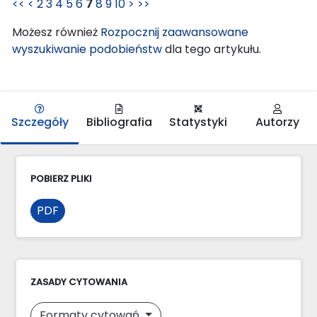
<<
<
2
3
4
5
6
7
8
9
10
>
>>
Możesz również
Rozpocznij zaawansowane
wyszukiwanie podobieństw
dla tego artykułu.
Szczegóły
Bibliografia
Statystyki
Autorzy
POBIERZ PLIKI
PDF
ZASADY CYTOWANIA
Formaty cytowań