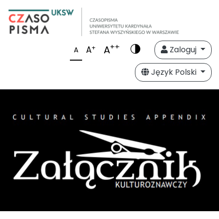
++
A
+
A
Zaloguj
A
Język Polski