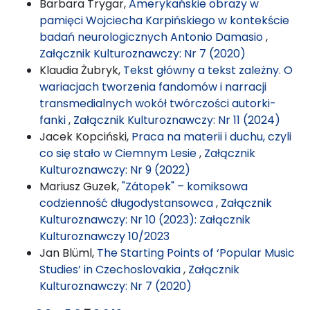
Barbara Trygar,
Amerykańskie obrazy w
pamięci Wojciecha Karpińskiego w kontekście
badań neurologicznych Antonio Damasio
,
Załącznik Kulturoznawczy: Nr 7 (2020)
Klaudia Żubryk,
Tekst główny a tekst zależny. O
wariacjach tworzenia fandomów i narracji
transmedialnych wokół twórczości autorki-
fanki
,
Załącznik Kulturoznawczy: Nr 11 (2024)
Jacek Kopciński,
Praca na materii i duchu, czyli
co się stało w Ciemnym Lesie
,
Załącznik
Kulturoznawczy: Nr 9 (2022)
Mariusz Guzek,
"Zátopek" – komiksowa
codzienność długodystansowca
,
Załącznik
Kulturoznawczy: Nr 10 (2023): Załącznik
Kulturoznawczy 10/2023
Jan Blüml,
The Starting Points of ‘Popular Music
Studies’ in Czechoslovakia
,
Załącznik
Kulturoznawczy: Nr 7 (2020)