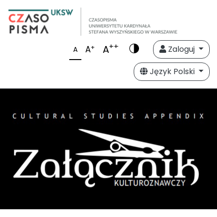
++
A
+
A
Zaloguj
A
Język Polski