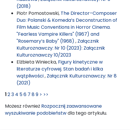
(2018)
Piotr Pomostowski,
The Director–Composer
Duo: Polanski & Komeda’s Deconstruction of
Film Music Conventions in Horror Cinema.
"Fearless Vampire Killers" (1967) and
"Rosemary’s Baby" (1968)
,
Załącznik
Kulturoznawczy: Nr 10 (2023): Załącznik
Kulturoznawczy 10/2023
Elżbieta Winiecka,
Figury kinetyczne w
literaturze cyfrowej. Stan badań i kilka
wątpliwości
,
Załącznik Kulturoznawczy: Nr 8
(2021)
1
2
3
4
5
6
7
8
9
>
>>
Możesz również
Rozpocznij zaawansowane
wyszukiwanie podobieństw
dla tego artykułu.