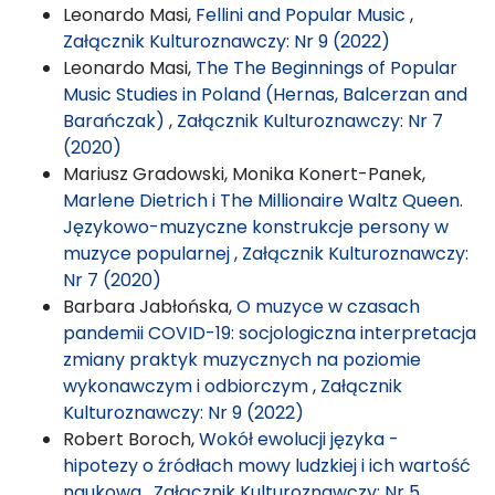
Leonardo Masi,
Fellini and Popular Music
,
Załącznik Kulturoznawczy: Nr 9 (2022)
Leonardo Masi,
The The Beginnings of Popular
Music Studies in Poland (Hernas, Balcerzan and
Barańczak)
,
Załącznik Kulturoznawczy: Nr 7
(2020)
Mariusz Gradowski, Monika Konert-Panek,
Marlene Dietrich i The Millionaire Waltz Queen.
Językowo-muzyczne konstrukcje persony w
muzyce popularnej
,
Załącznik Kulturoznawczy:
Nr 7 (2020)
Barbara Jabłońska,
O muzyce w czasach
pandemii COVID-19: socjologiczna interpretacja
zmiany praktyk muzycznych na poziomie
wykonawczym i odbiorczym
,
Załącznik
Kulturoznawczy: Nr 9 (2022)
Robert Boroch,
Wokół ewolucji języka -
hipotezy o źródłach mowy ludzkiej i ich wartość
naukowa
,
Załącznik Kulturoznawczy: Nr 5