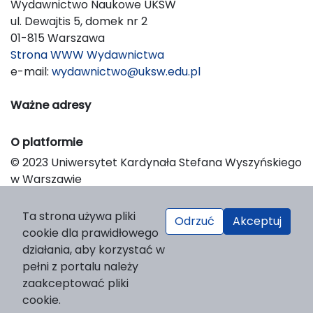
Wydawnictwo Naukowe UKSW
ul. Dewajtis 5, domek nr 2
01-815 Warszawa
Strona WWW Wydawnictwa
e-mail:
wydawnictwo@uksw.edu.pl
Ważne adresy
O platformie
© 2023 Uniwersytet Kardynała Stefana Wyszyńskiego
w Warszawie
Support & Customization by LIBCOM
Platform & Workflow by OJS/PKP
Ta strona używa pliki
Odrzuć
Akceptuj
cookie dla prawidłowego
działania, aby korzystać w
pełni z portalu należy
zaakceptować pliki
cookie.