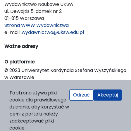
Wydawnictwo Naukowe UKSW
ul. Dewajtis 5, domek nr 2
01-815 Warszawa
Strona WWW Wydawnictwa
e-mail:
wydawnictwo@uksw.edu.pl
Ważne adresy
O platformie
© 2023 Uniwersytet Kardynała Stefana Wyszyńskiego
w Warszawie
Support & Customization by LIBCOM
Platform & Workflow by OJS/PKP
Ta strona używa pliki
Odrzuć
Akceptuj
cookie dla prawidłowego
działania, aby korzystać w
pełni z portalu należy
zaakceptować pliki
cookie.