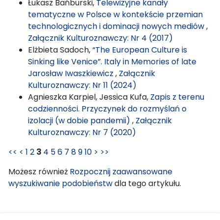
Łukasz Bańburski,
Telewizyjne kanały
tematyczne w Polsce w kontekście przemian
technologicznych i dominacji nowych mediów
,
Załącznik Kulturoznawczy: Nr 4 (2017)
Elżbieta Sadoch,
“The European Culture is
Sinking like Venice”. Italy in Memories of late
Jarosław Iwaszkiewicz
,
Załącznik
Kulturoznawczy: Nr 11 (2024)
Agnieszka Karpiel, Jessica Kufa,
Zapis z terenu
codzienności. Przyczynek do rozmyślań o
izolacji (w dobie pandemii)
,
Załącznik
Kulturoznawczy: Nr 7 (2020)
<<
<
1
2
3
4
5
6
7
8
9
10
>
>>
Możesz również
Rozpocznij zaawansowane
wyszukiwanie podobieństw
dla tego artykułu.