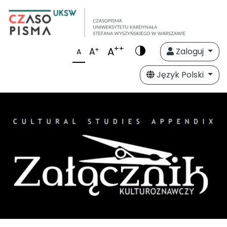
++
A
+
A
Zaloguj
A
Język Polski