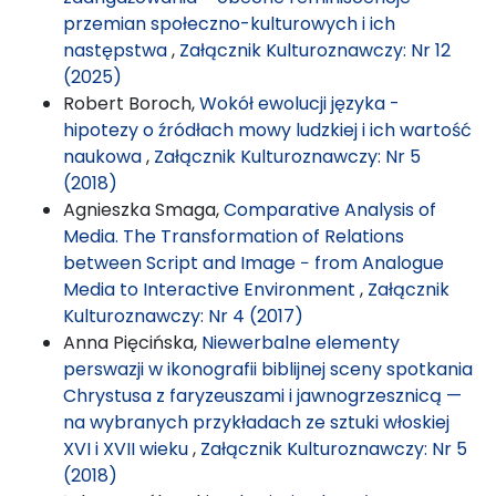
przemian społeczno-kulturowych i ich
następstwa
,
Załącznik Kulturoznawczy: Nr 12
(2025)
Robert Boroch,
Wokół ewolucji języka -
hipotezy o źródłach mowy ludzkiej i ich wartość
naukowa
,
Załącznik Kulturoznawczy: Nr 5
(2018)
Agnieszka Smaga,
Comparative Analysis of
Media. The Transformation of Relations
between Script and Image − from Analogue
Media to Interactive Environment
,
Załącznik
Kulturoznawczy: Nr 4 (2017)
Anna Pięcińska,
Niewerbalne elementy
perswazji w ikonografii biblijnej sceny spotkania
Chrystusa z faryzeuszami i jawnogrzesznicą —
na wybranych przykładach ze sztuki włoskiej
XVI i XVII wieku
,
Załącznik Kulturoznawczy: Nr 5
(2018)