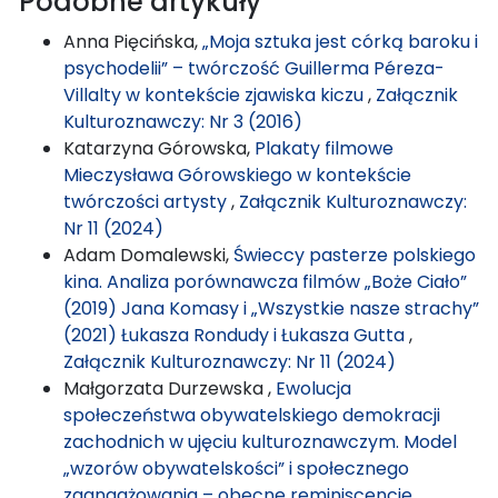
Podobne artykuły
Anna Pięcińska,
„Moja sztuka jest córką baroku i
psychodelii” – twórczość Guillerma Péreza-
Villalty w kontekście zjawiska kiczu
,
Załącznik
Kulturoznawczy: Nr 3 (2016)
Katarzyna Górowska,
Plakaty filmowe
Mieczysława Górowskiego w kontekście
twórczości artysty
,
Załącznik Kulturoznawczy:
Nr 11 (2024)
Adam Domalewski,
Świeccy pasterze polskiego
kina. Analiza porównawcza filmów „Boże Ciało”
(2019) Jana Komasy i „Wszystkie nasze strachy”
(2021) Łukasza Rondudy i Łukasza Gutta
,
Załącznik Kulturoznawczy: Nr 11 (2024)
Małgorzata Durzewska ,
Ewolucja
społeczeństwa obywatelskiego demokracji
zachodnich w ujęciu kulturoznawczym. Model
„wzorów obywatelskości” i społecznego
zaangażowania – obecne reminiscencje