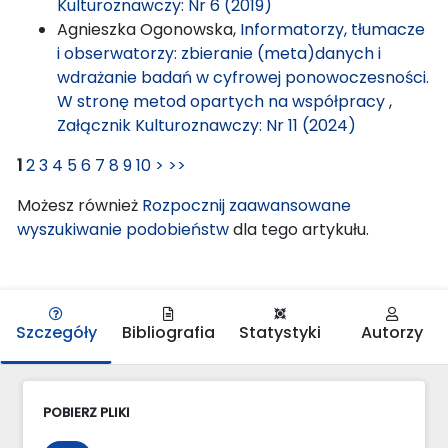
Kulturoznawczy: Nr 6 (2019)
Agnieszka Ogonowska,
Informatorzy, tłumacze
i obserwatorzy: zbieranie (meta)danych i
wdrażanie badań w cyfrowej ponowoczesności.
W stronę metod opartych na współpracy
,
Załącznik Kulturoznawczy: Nr 11 (2024)
1
2
3
4
5
6
7
8
9
10
>
>>
Możesz również
Rozpocznij zaawansowane
wyszukiwanie podobieństw
dla tego artykułu.
Szczegóły
Bibliografia
Statystyki
Autorzy
POBIERZ PLIKI