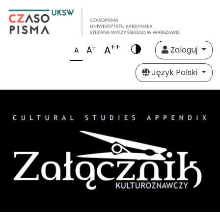
++
A
+
A
Zaloguj
A
Język Polski