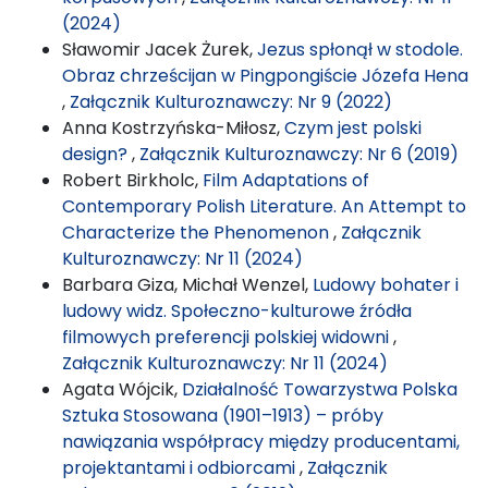
(2024)
Sławomir Jacek Żurek,
Jezus spłonął w stodole.
Obraz chrześcijan w Pingpongiście Józefa Hena
,
Załącznik Kulturoznawczy: Nr 9 (2022)
Anna Kostrzyńska-Miłosz,
Czym jest polski
design?
,
Załącznik Kulturoznawczy: Nr 6 (2019)
Robert Birkholc,
Film Adaptations of
Contemporary Polish Literature. An Attempt to
Characterize the Phenomenon
,
Załącznik
Kulturoznawczy: Nr 11 (2024)
Barbara Giza, Michał Wenzel,
Ludowy bohater i
ludowy widz. Społeczno-kulturowe źródła
filmowych preferencji polskiej widowni
,
Załącznik Kulturoznawczy: Nr 11 (2024)
Agata Wójcik,
Działalność Towarzystwa Polska
Sztuka Stosowana (1901–1913) – próby
nawiązania współpracy między producentami,
projektantami i odbiorcami
,
Załącznik