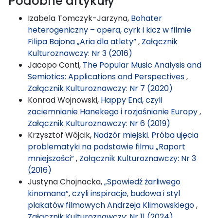
Podobne artykuły
Izabela Tomczyk-Jarzyna,
Bohater
heterogeniczny – opera, cyrk i kicz w filmie
Filipa Bajona „Aria dla atlety”
,
Załącznik
Kulturoznawczy: Nr 3 (2016)
Jacopo Conti,
The Popular Music Analysis and
Semiotics: Applications and Perspectives
,
Załącznik Kulturoznawczy: Nr 7 (2020)
Konrad Wojnowski,
Happy End, czyli
zaciemnianie Hanekego i rozjaśnianie Europy
,
Załącznik Kulturoznawczy: Nr 6 (2019)
Krzysztof Wójcik,
Nadzór miejski. Próba ujęcia
problematyki na podstawie filmu „Raport
mniejszości”
,
Załącznik Kulturoznawczy: Nr 3
(2016)
Justyna Chojnacka,
„Spowiedź żarliwego
kinomana”, czyli inspiracje, budowa i styl
plakatów filmowych Andrzeja Klimowskiego
,
Załącznik Kulturoznawczy: Nr 11 (2024)