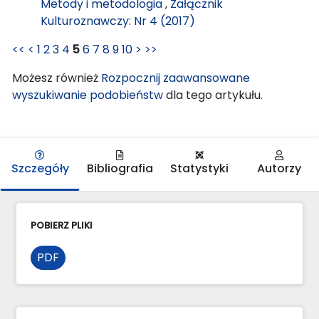
Metody i metodologia
,
Załącznik
Kulturoznawczy: Nr 4 (2017)
<<
<
1
2
3
4
5
6
7
8
9
10
>
>>
Możesz również
Rozpocznij zaawansowane
wyszukiwanie podobieństw
dla tego artykułu.
Szczegóły
Bibliografia
Statystyki
Autorzy
POBIERZ PLIKI
PDF