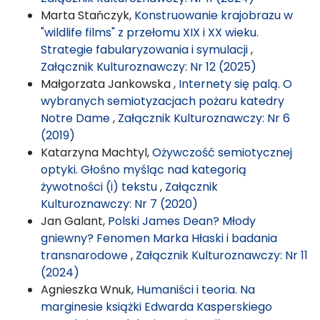
Marta Stańczyk,
Konstruowanie krajobrazu w
"wildlife films" z przełomu XIX i XX wieku.
Strategie fabularyzowania i symulacji
,
Załącznik Kulturoznawczy: Nr 12 (2025)
Małgorzata Jankowska ,
Internety się palą. O
wybranych semiotyzacjach pożaru katedry
Notre Dame
,
Załącznik Kulturoznawczy: Nr 6
(2019)
Katarzyna Machtyl,
Ożywczość semiotycznej
optyki. Głośno myśląc nad kategorią
żywotności (i) tekstu
,
Załącznik
Kulturoznawczy: Nr 7 (2020)
Jan Galant,
Polski James Dean? Młody
gniewny? Fenomen Marka Hłaski i badania
transnarodowe
,
Załącznik Kulturoznawczy: Nr 11
(2024)
Agnieszka Wnuk,
Humaniści i teoria. Na
marginesie książki Edwarda Kasperskiego