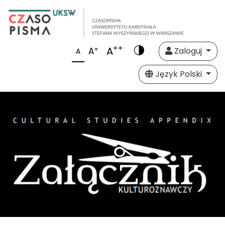
++
A
+
A
Zaloguj
A
Język Polski