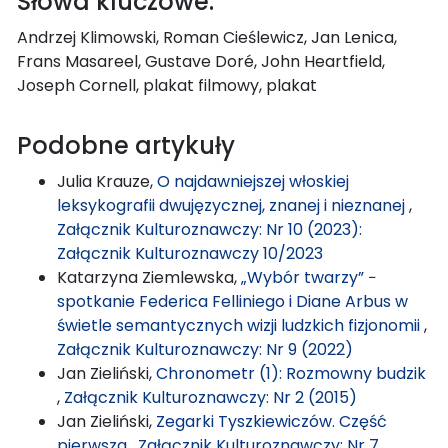
Słowa kluczowe:
Andrzej Klimowski, Roman Cieślewicz, Jan Lenica,
Frans Masareel, Gustave Doré, John Heartfield,
Joseph Cornell, plakat filmowy, plakat
Podobne artykuły
Julia Krauze,
O najdawniejszej włoskiej
leksykografii dwujęzycznej, znanej i nieznanej
,
Załącznik Kulturoznawczy: Nr 10 (2023):
Załącznik Kulturoznawczy 10/2023
Katarzyna Ziemlewska,
„Wybór twarzy” −
spotkanie Federica Felliniego i Diane Arbus w
świetle semantycznych wizji ludzkich fizjonomii
,
Załącznik Kulturoznawczy: Nr 9 (2022)
Jan Zieliński,
Chronometr (1): Rozmowny budzik
,
Załącznik Kulturoznawczy: Nr 2 (2015)
Jan Zieliński,
Zegarki Tyszkiewiczów. Część
pierwsza
,
Załącznik Kulturoznawczy: Nr 7