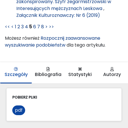
zakonspirowany. Szyfr zegarmistrzowski w
Interesujących mężczyznach Leskowa
,
Załącznik Kulturoznawczy: Nr 6 (2019)
<<
<
1
2
3
4
5
6
7
8
>
>>
Możesz również
Rozpocznij zaawansowane
wyszukiwanie podobieństw
dla tego artykułu.
Szczegóły
Bibliografia
Statystyki
Autorzy
POBIERZ PLIKI
pdf