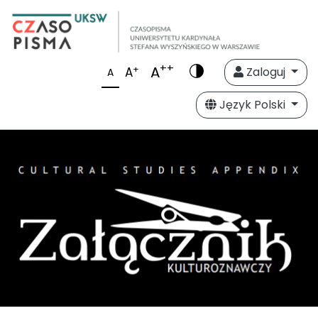
++
A
+
A
Zaloguj
A
Język Polski