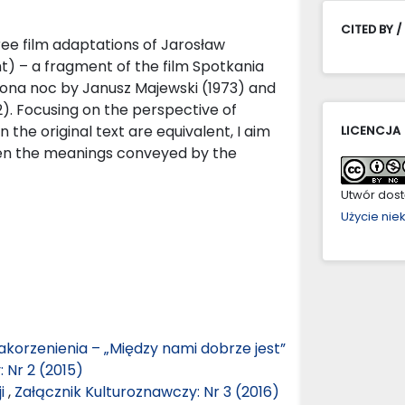
CITED BY /
hree film adaptations of Jarosław
ht) – a fragment of the film Spotkania
cona noc by Janusz Majewski (1973) and
2). Focusing on the perspective of
 the original text are equivalent, I aim
LICENCJA
een the meanings conveyed by the
Utwór dostę
Użycie ni
akorzenienia – „Między nami dobrze jest”
 Nr 2 (2015)
ji
,
Załącznik Kulturoznawczy: Nr 3 (2016)