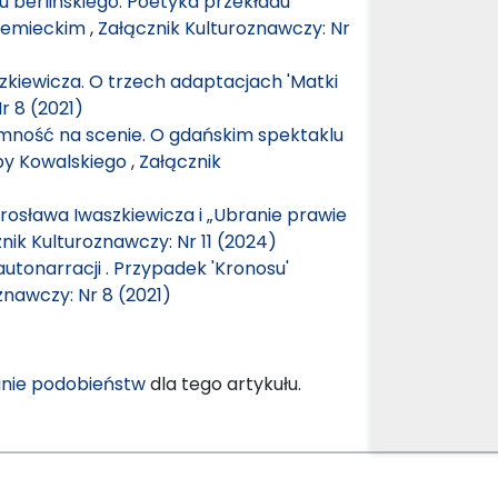
 berlińskiego. Poetyka przekładu
niemieckim
,
Załącznik Kulturoznawczy: Nr
zkiewicza. O trzech adaptacjach 'Matki
r 8 (2021)
ntymność na scenie. O gdańskim spektaklu
uby Kowalskiego
,
Załącznik
arosława Iwaszkiewicza i „Ubranie prawie
nik Kulturoznawczy: Nr 11 (2024)
autonarracji . Przypadek 'Kronosu'
znawczy: Nr 8 (2021)
nie podobieństw
dla tego artykułu.