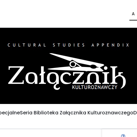
A
pecjalne
Seria Biblioteka Załącznika Kulturoznawczego
D