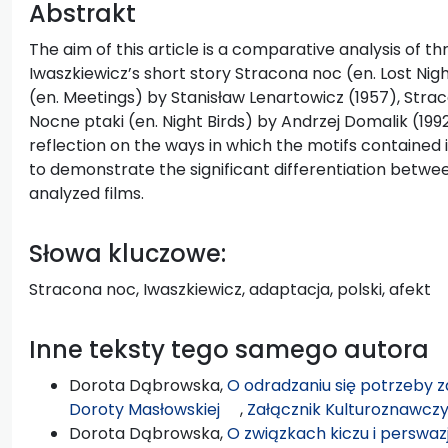
Abstrakt
The aim of this article is a comparative analysis of t
Iwaszkiewicz’s short story Stracona noc (en. Lost Nig
(en. Meetings) by Stanisław Lenartowicz (1957), Stra
Nocne ptaki (en. Night Birds) by Andrzej Domalik (199
reflection on the ways in which the motifs contained in
to demonstrate the significant differentiation betw
analyzed films.
Słowa kluczowe:
Stracona noc, Iwaszkiewicz, adaptacja, polski, afekt
Inne teksty tego samego autora
Dorota Dąbrowska,
O odradzaniu się potrzeby z
Doroty Masłowskiej
,
Załącznik Kulturoznawczy:
Dorota Dąbrowska,
O związkach kiczu i perswaz