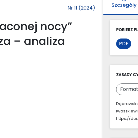
Szczegóły
Nr 11 (2024)
raconej nocy”
POBIERZ PL
za – analiza
PDF
ZASADY C
Format
Dąbrowska,
Iwaszkiew
https://doi