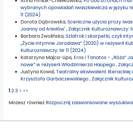
Anna Fimiak-Chwiłkowska,
Po obu stronach muru
wybranych opowiadań Iwaszkiewicza w języku 
11 (2024)
Dorota Dąbrowska,
Sceniczne użycia prozy Iwas
Joanny od Aniołów'
,
Załącznik Kulturoznawczy: N
Barbara Zwolińska,
Szlafrok i skarpetki, czyli i
„Życie intymne Jarosława” (2020) w reżyserii K
Kulturoznawczy: Nr 11 (2024)
Katarzyna Majca-Lipa,
Eros i Tanatos – „Róża” J
nowe” w reżyserii Włodzimierza Haupego
,
Załącz
Justyna Kowal,
Teatralny ekwiwalent literackiej 
Krzysztofa Garbaczewskiego
,
Załącznik Kulturo
1
2
3
>
>>
Możesz również
Rozpocznij zaawansowane wyszukiwa