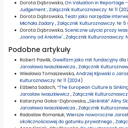
Dorota Dąbrowska,
On Valuation in Reportage 
Judgement
,
Załącznik Kulturoznawczy: Nr 11 (20
Dorota Dąbrowska,
Teatr jako narzędzie interwe
Michała Zadary
,
Załącznik Kulturoznawczy: Nr 5 
Dorota Dąbrowska,
Sceniczne użycia prozy Iwas
Joanny od Aniołów'
,
Załącznik Kulturoznawczy: N
Podobne artykuły
Robert Pawlik,
Gwelfizm jako mit fundacyjny dla
Jarosława Iwaszkiewicza
,
Załącznik Kulturoznaw
Wiesława Tomaszewska,
Andrzej Kijowski o Jaro
Kulturoznawczy: Nr 11 (2024)
Elżbieta Sadoch,
“The European Culture is Sinking 
Jarosław Iwaszkiewicz
,
Załącznik Kulturoznawczy
Katarzyna Gołos-Dąbrowska,
„Sérénité” Aliny 
Jarosława Iwaszkiewicza
,
Załącznik Kulturoznawc
Radosław Romaniuk,
Wiersze noworoczne Jarosł
okolicznościowej do gatunku prywatnego
,
Załąc