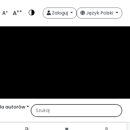
++
A
+
A
Zaloguj
Język Polski
la autorów