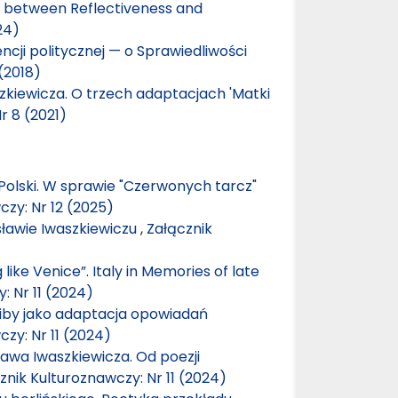
– between Reflectiveness and
24)
ncji politycznej — o Sprawiedliwości
(2018)
zkiewicza. O trzech adaptacjach 'Matki
r 8 (2021)
 Polski. W sprawie "Czerwonych tarcz"
czy: Nr 12 (2025)
sławie Iwaszkiewiczu
,
Załącznik
like Venice”. Italy in Memories of late
: Nr 11 (2024)
Skiby jako adaptacja opowiadań
zy: Nr 11 (2024)
awa Iwaszkiewicza. Od poezji
znik Kulturoznawczy: Nr 11 (2024)