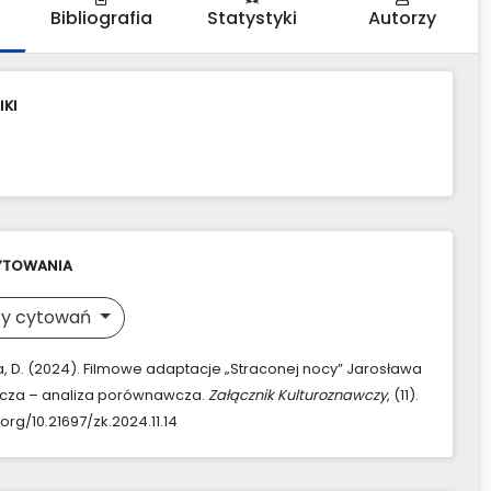
Bibliografia
Statystyki
Autorzy
IKI
YTOWANIA
y cytowań
 D. (2024). Filmowe adaptacje „Straconej nocy” Jarosława
icza – analiza porównawcza.
Załącznik Kulturoznawczy
, (11).
.org/10.21697/zk.2024.11.14