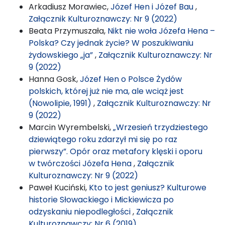
Arkadiusz Morawiec,
Józef Hen i Józef Bau
,
Załącznik Kulturoznawczy: Nr 9 (2022)
Beata Przymuszała,
Nikt nie woła Józefa Hena –
Polska? Czy jednak życie? W poszukiwaniu
żydowskiego „ja”
,
Załącznik Kulturoznawczy: Nr
9 (2022)
Hanna Gosk,
Józef Hen o Polsce Żydów
polskich, której już nie ma, ale wciąż jest
(Nowolipie, 1991)
,
Załącznik Kulturoznawczy: Nr
9 (2022)
Marcin Wyrembelski,
„Wrzesień trzydziestego
dziewiątego roku zdarzył mi się po raz
pierwszy”. Opór oraz metafory klęski i oporu
w twórczości Józefa Hena
,
Załącznik
Kulturoznawczy: Nr 9 (2022)
Paweł Kuciński,
Kto to jest geniusz? Kulturowe
historie Słowackiego i Mickiewicza po
odzyskaniu niepodległości
,
Załącznik
Kulturoznawczy: Nr 6 (2019)