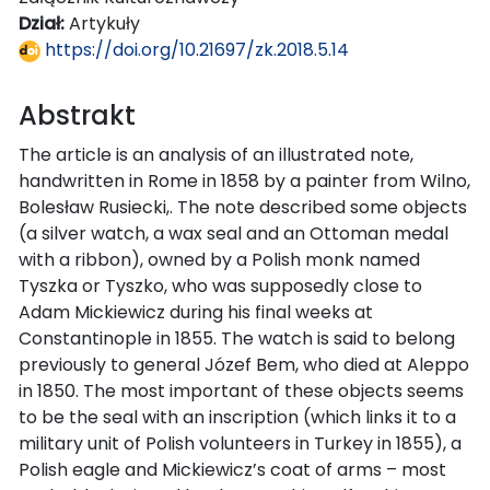
Dział:
Artykuły
https://doi.org/10.21697/zk.2018.5.14
Abstrakt
The article is an analysis of an illustrated note,
handwritten in Rome in 1858 by a painter from Wilno,
Bolesław Rusiecki,. The note described some objects
(a silver watch, a wax seal and an Ottoman medal
with a ribbon), owned by a Polish monk named
Tyszka or Tyszko, who was supposedly close to
Adam Mickiewicz during his final weeks at
Constantinople in 1855. The watch is said to belong
previously to general Józef Bem, who died at Aleppo
in 1850. The most important of these objects seems
to be the seal with an inscription (which links it to a
military unit of Polish volunteers in Turkey in 1855), a
Polish eagle and Mickiewicz’s coat of arms – most