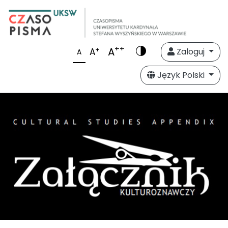
++
A
+
A
Zaloguj
A
Język Polski