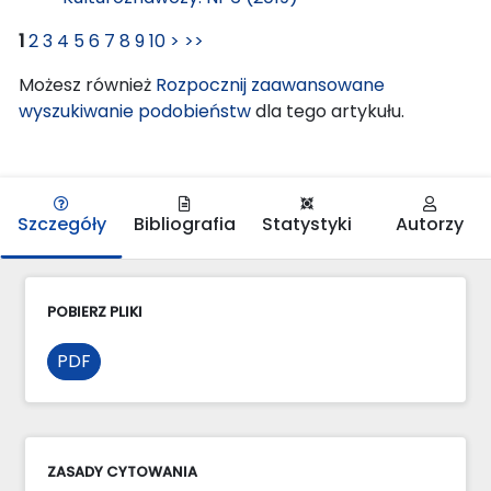
1
2
3
4
5
6
7
8
9
10
>
>>
Możesz również
Rozpocznij zaawansowane
wyszukiwanie podobieństw
dla tego artykułu.
Szczegóły
Bibliografia
Statystyki
Autorzy
POBIERZ PLIKI
PDF
ZASADY CYTOWANIA