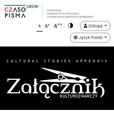
++
A
+
A
Zaloguj
A
Język Polski