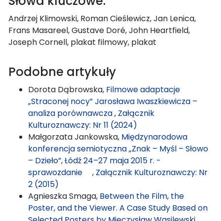
Słowa kluczowe:
Andrzej Klimowski, Roman Cieślewicz, Jan Lenica,
Frans Masareel, Gustave Doré, John Heartfield,
Joseph Cornell, plakat filmowy, plakat
Podobne artykuły
Dorota Dąbrowska,
Filmowe adaptacje
„Straconej nocy” Jarosława Iwaszkiewicza –
analiza porównawcza
,
Załącznik
Kulturoznawczy: Nr 11 (2024)
Małgorzata Jankowska,
Międzynarodowa
konferencja semiotyczna „Znak – Myśl – Słowo
– Dzieło”, Łódź 24–27 maja 2015 r. -
sprawozdanie
,
Załącznik Kulturoznawczy: Nr
2 (2015)
Agnieszka Smaga,
Between the Film, the
Poster, and the Viewer. A Case Study Based on
Selected Posters by Mieczysław Wasilewski
,