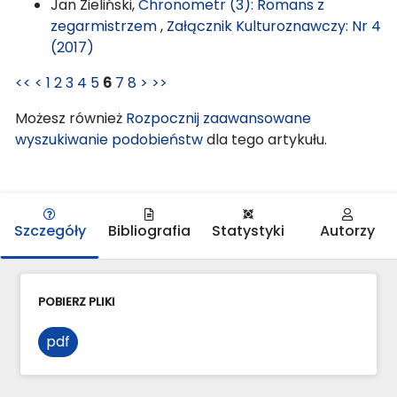
Jan Zieliński,
Chronometr (3): Romans z
zegarmistrzem
,
Załącznik Kulturoznawczy: Nr 4
(2017)
<<
<
1
2
3
4
5
6
7
8
>
>>
Możesz również
Rozpocznij zaawansowane
wyszukiwanie podobieństw
dla tego artykułu.
Szczegóły
Bibliografia
Statystyki
Autorzy
POBIERZ PLIKI
pdf