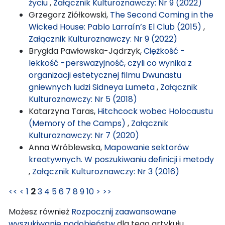
życiu
,
Załącznik Kulturoznawczy: Nr 9 (2022)
Grzegorz Ziółkowski,
The Second Coming in the
Wicked House: Pablo Larraín’s El Club (2015)
,
Załącznik Kulturoznawczy: Nr 9 (2022)
Brygida Pawłowska-Jądrzyk,
Ciężkość -
lekkość -perswazyjność, czyli co wynika z
organizacji estetycznej filmu Dwunastu
gniewnych ludzi Sidneya Lumeta
,
Załącznik
Kulturoznawczy: Nr 5 (2018)
Katarzyna Taras,
Hitchcock wobec Holocaustu
(Memory of the Camps)
,
Załącznik
Kulturoznawczy: Nr 7 (2020)
Anna Wróblewska,
Mapowanie sektorów
kreatywnych. W poszukiwaniu definicji i metody
,
Załącznik Kulturoznawczy: Nr 3 (2016)
<<
<
1
2
3
4
5
6
7
8
9
10
>
>>
Możesz również
Rozpocznij zaawansowane
wyszukiwanie podobieństw
dla tego artykułu.