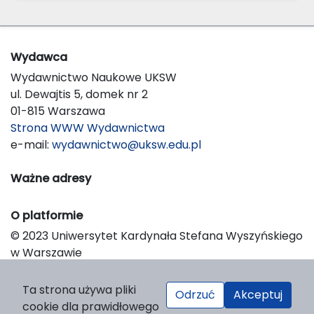
Wydawca
Wydawnictwo Naukowe UKSW
ul. Dewajtis 5, domek nr 2
01-815 Warszawa
Strona WWW Wydawnictwa
e-mail:
wydawnictwo@uksw.edu.pl
Ważne adresy
O platformie
© 2023 Uniwersytet Kardynała Stefana Wyszyńskiego
w Warszawie
Support & Customization by LIBCOM
Platform & Workflow by OJS/PKP
Ta strona używa pliki
Odrzuć
Akceptuj
cookie dla prawidłowego