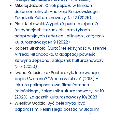
Mikołaj Jazdon,
O roli pejzażu w filmach
dokumentalnych Andrzeja Brzozowskiego
,
Załącznik Kulturoznawczy: Nr 12 (2025)
Piotr Kletowski,
Wypełnić puste miejsca. O
fascynacjach literackich i praktykach
adaptacyjnych Federica Felliniego
,
Załącznik
Kulturoznawczy: Nr 9 (2022)
Robert Birkholc,
(Auto)refleksyjność w Tremie
Alfreda Hitchcocka. O adaptacji powieści
Selwyna Jepsona
,
Załącznik Kulturoznawczy:
Nr 7 (2020)
Iwona Kolasińska-Pasterczyk,
Interwencja
bogini/Szatana? "Wenus w futrze" (2013) –
lektura palimpsestowa filmu Romana
Polańskiego
,
Załącznik Kulturoznawczy: Nr 10
(2023): Załącznik Kulturoznawczy 10/2023
Wiesław Godzic,
Być celebrytą, być
paparazzim. Fellini i jego postaci w Słodkim