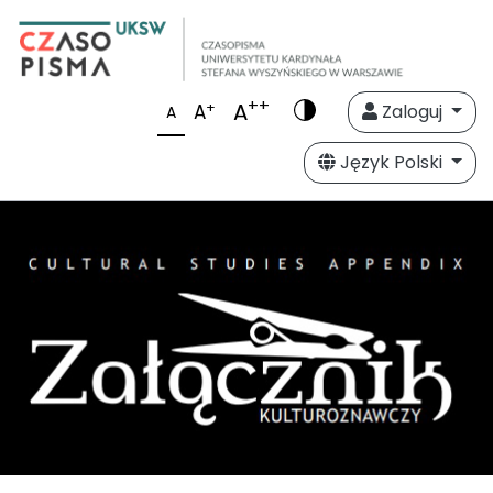
++
A
+
A
Zaloguj
A
Język Polski