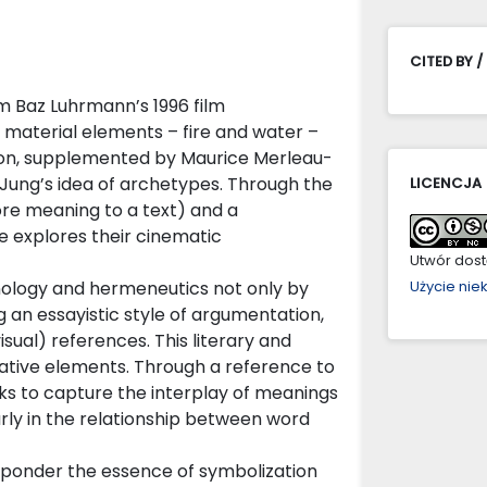
CITED BY /
om Baz Luhrmann’s 1996 film
 material elements – fire and water –
ion, supplemented by Maurice Merleau-
Jung’s idea of archetypes. Through the
LICENCJA
tore meaning to a text) and a
e explores their cinematic
Utwór dostę
ology and hermeneutics not only by
Użycie ni
g an essayistic style of argumentation,
sual) references. This literary and
rative elements. Through a reference to
ks to capture the interplay of meanings
arly in the relationship between word
o ponder the essence of symbolization