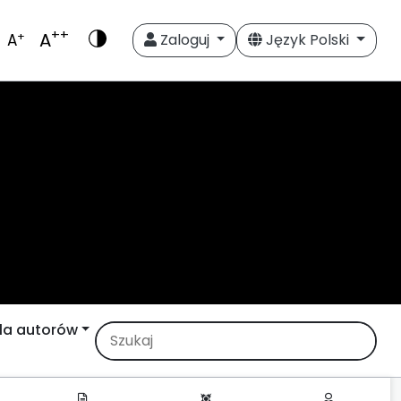
++
A
+
A
Zaloguj
Język Polski
la autorów