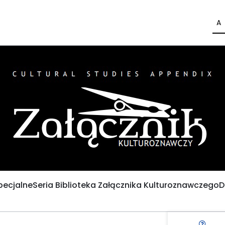
A
pecjalne
Seria Biblioteka Załącznika Kulturoznawczego
D