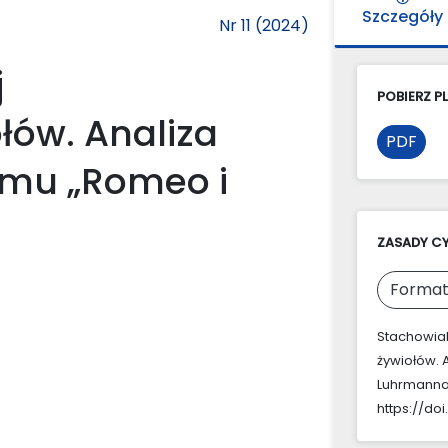
Szczegóły
Nr 11 (2024)
j
POBIERZ PL
łów. Analiza
PDF
lmu „Romeo i
ZASADY C
Format
Stachowiak
żywiołów. 
Luhrmann
https://doi