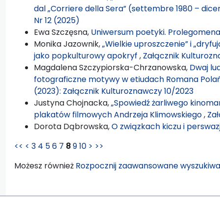
dal „Corriere della Sera” (settembre 1980 – dic
Nr 12 (2025)
Ewa Szczęsna,
Uniwersum poetyki. Prolegomen
Monika Jazownik,
„Wielkie uproszczenie” i „dryf
jako popkulturowy apokryf
,
Załącznik Kulturozn
Magdalena Szczypiorska-Chrzanowska,
Dwaj lud
fotograficzne motywy w etiudach Romana Pola
(2023): Załącznik Kulturoznawczy 10/2023
Justyna Chojnacka,
„Spowiedź żarliwego kinomana”
plakatów filmowych Andrzeja Klimowskiego
,
Zał
Dorota Dąbrowska,
O związkach kiczu i perswaz
<<
<
3
4
5
6
7
8
9
10
>
>>
Możesz również
Rozpocznij zaawansowane wyszukiwa