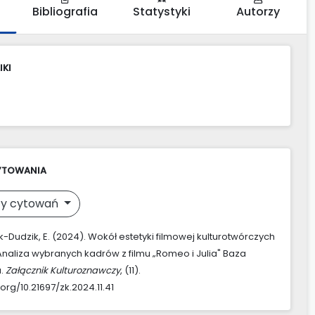
Bibliografia
Statystyki
Autorzy
IKI
YTOWANIA
y cytowań
-Dudzik, E. (2024). Wokół estetyki filmowej kulturotwórczych
Analiza wybranych kadrów z filmu „Romeo i Julia" Baza
a.
Załącznik Kulturoznawczy
, (11).
.org/10.21697/zk.2024.11.41