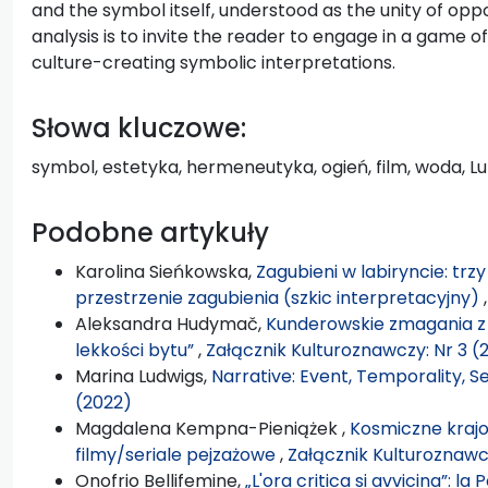
and the symbol itself, understood as the unity of oppo
analysis is to invite the reader to engage in a game of
culture-creating symbolic interpretations.
Słowa kluczowe:
symbol, estetyka, hermeneutyka, ogień, film, woda,
Podobne artykuły
Karolina Sieńkowska,
Zagubieni w labiryncie: tr
przestrzenie zagubienia (szkic interpretacyjny)
Aleksandra Hudymač,
Kunderowskie zmagania z k
lekkości bytu”
,
Załącznik Kulturoznawczy: Nr 3 (
Marina Ludwigs,
Narrative: Event, Temporality, 
(2022)
Magdalena Kempna-Pieniążek ,
Kosmiczne krajo
filmy/seriale pejzażowe
,
Załącznik Kulturoznawcz
Onofrio Bellifemine,
„L'ora critica si avvicina”: l