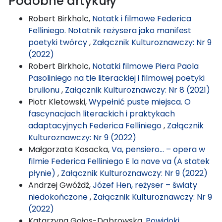
Podobne artykuły
Robert Birkholc,
Notatk i filmowe Federica
Felliniego. Notatnik reżysera jako manifest
poetyki twórcy
,
Załącznik Kulturoznawczy: Nr 9
(2022)
Robert Birkholc,
Notatki filmowe Piera Paola
Pasoliniego na tle literackiej i filmowej poetyki
brulionu
,
Załącznik Kulturoznawczy: Nr 8 (2021)
Piotr Kletowski,
Wypełnić puste miejsca. O
fascynacjach literackich i praktykach
adaptacyjnych Federica Felliniego
,
Załącznik
Kulturoznawczy: Nr 9 (2022)
Małgorzata Kosacka,
Va, pensiero… – opera w
filmie Federica Felliniego E la nave va (A statek
płynie)
,
Załącznik Kulturoznawczy: Nr 9 (2022)
Andrzej Gwóźdź,
Józef Hen, reżyser – światy
niedokończone
,
Załącznik Kulturoznawczy: Nr 9
(2022)
Katarzyna Gołos-Dąbrowska,
Powidoki