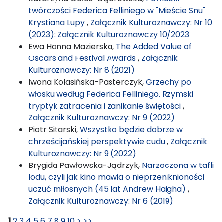
twórczości Federica Felliniego w "Mieście Snu"
Krystiana Lupy
,
Załącznik Kulturoznawczy: Nr 10
(2023): Załącznik Kulturoznawczy 10/2023
Ewa Hanna Mazierska,
The Added Value of
Oscars and Festival Awards
,
Załącznik
Kulturoznawczy: Nr 8 (2021)
Iwona Kolasińska-Pasterczyk,
Grzechy po
włosku według Federica Felliniego. Rzymski
tryptyk zatracenia i zanikanie świętości
,
Załącznik Kulturoznawczy: Nr 9 (2022)
Piotr Sitarski,
Wszystko będzie dobrze w
chrześcijańskiej perspektywie cudu
,
Załącznik
Kulturoznawczy: Nr 9 (2022)
Brygida Pawłowska-Jądrzyk,
Narzeczona w tafli
lodu, czyli jak kino mawia o nieprzeniknioności
uczuć miłosnych (45 lat Andrew Haigha)
,
Załącznik Kulturoznawczy: Nr 6 (2019)
1
2
3
4
5
6
7
8
9
10
>
>>