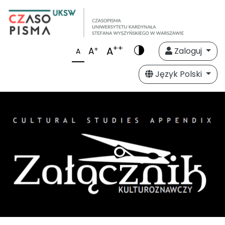
++
A
+
A
Zaloguj
A
Język Polski