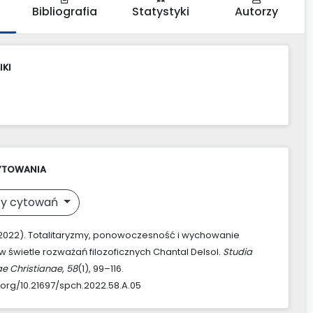
Bibliografia
Statystyki
Autorzy
IKI
YTOWANIA
y cytowań
(2022). Totalitaryzmy, ponowoczesność i wychowanie
w świetle rozważań filozoficznych Chantal Delsol.
Studia
ae Christianae
,
58
(1), 99–116.
i.org/10.21697/spch.2022.58.A.05