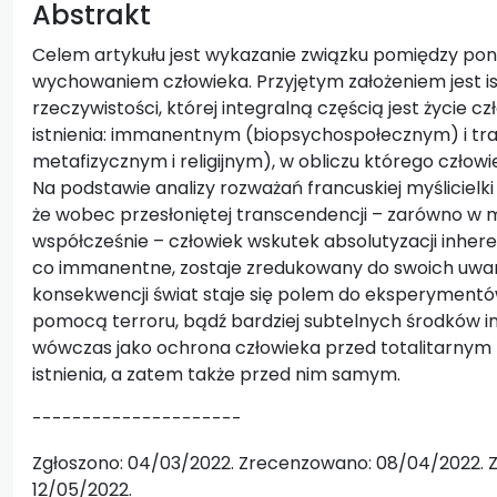
Abstrakt
Celem artykułu jest wykazanie związku pomiędzy pon
wychowaniem człowieka. Przyjętym założeniem jest is
rzeczywistości, której integralną częścią jest życie
istnienia: immanentnym (biopsychospołecznym) i t
metafizycznym i religijnym), w obliczu którego człowie
Na podstawie analizy rozważań francuskiej myślicielki
że wobec przesłoniętej transcendencji – zarówno w mi
współcześnie – człowiek wskutek absolutyzacji inhe
co immanentne, zostaje zredukowany do swoich uw
konsekwencji świat staje się polem do eksperyment
pomocą terroru, bądź bardziej subtelnych środków inż
wówczas jako ochrona człowieka przed totalitarnym
istnienia, a zatem także przed nim samym.
---------------------
Zgłoszono: 04/03/2022. Zrecenzowano: 08/04/2022. Z
12/05/2022.