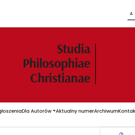
A
łoszenia
Dla Autorów
Aktualny numer
Archiwum
Kontak