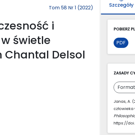
Szczegóły
Tom 58 Nr 1 (2022)
czesność i
POBIERZ PL
w świetle
PDF
h Chantal Delsol
ZASADY C
Format
Janas, A. 
człowieka 
Philosophi
https://do