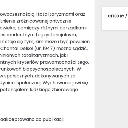
owoczesnością i totalitaryzmami oraz
CITED BY /
tnienie zróżnicowanej ontycznie
 człowieka, pomiędzy różnymi porządkami
ranscendentnym (egzystencjalnym,
k staje się tym, kim może i być powinien.
 Chantal Delsol (ur. 1947) można sądzić,
nionych totalitaryzmach, jak i
rentnych kryteriów prawomocności tego,
arunkowań biopsychospołecznych. W
ów społecznych, dokonywanych za
ynierii społecznej. Wychowanie jawi się
 potencjałem ludzkiego zbiorowego
aakceptowano do publikacji: