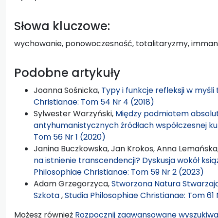
Słowa kluczowe:
wychowanie, ponowoczesność, totalitaryzmy, immane
Podobne artykuły
Joanna Sośnicka,
Typy i funkcje refleksji w myśl
Christianae: Tom 54 Nr 4 (2018)
Sylwester Warzyński,
Między podmiotem absolut
antyhumanistycznych źródłach współczesnej ku
Tom 56 Nr 1 (2020)
Janina Buczkowska, Jan Krokos, Anna Lemańska
na istnienie transcendencji? Dyskusja wokół książ
Philosophiae Christianae: Tom 59 Nr 2 (2023)
Adam Grzegorzyca,
Stworzona Natura Stwarzają
Szkota
,
Studia Philosophiae Christianae: Tom 61 
Możesz również
Rozpocznij zaawansowane wyszukiwa