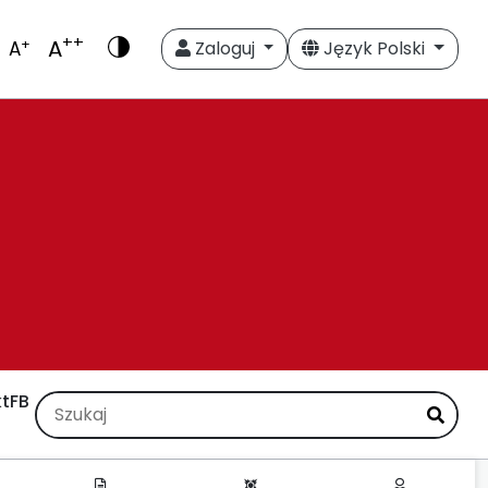
++
A
+
A
Zaloguj
Język Polski
t
FB