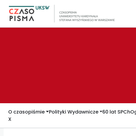
O czasopiśmie
Polityki Wydawnicze
60 lat SPCh
Og
X