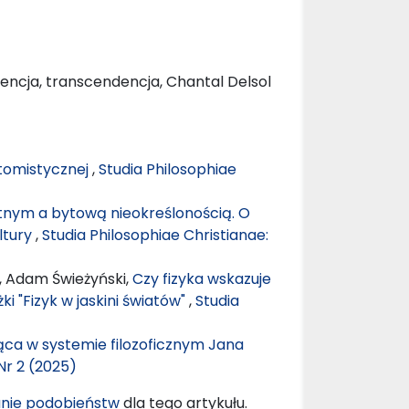
ncja, transcendencja, Chantal Delsol
i tomistycznej
,
Studia Philosophiae
nym a bytową nieokreślonością. O
ltury
,
Studia Philosophiae Christianae:
, Adam Świeżyński,
Czy fizyka wskazuje
ki "Fizyk w jaskini światów"
,
Studia
ca w systemie filozoficznym Jana
Nr 2 (2025)
nie podobieństw
dla tego artykułu.