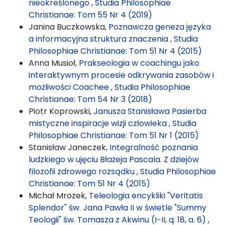
nieokreślonego
,
Studia Philosophiae
Christianae: Tom 55 Nr 4 (2019)
Janina Buczkowska,
Poznawcza geneza języka
a informacyjna struktura znaczenia
,
Studia
Philosophiae Christianae: Tom 51 Nr 4 (2015)
Anna Musioł,
Prakseologia w coachingu jako
interaktywnym procesie odkrywania zasobów i
możliwości Coachee
,
Studia Philosophiae
Christianae: Tom 54 Nr 3 (2018)
Piotr Koprowski,
Janusza Stanisława Pasierba
mistyczne inspiracje wizji człowieka
,
Studia
Philosophiae Christianae: Tom 51 Nr 1 (2015)
Stanisław Janeczek,
Integralność poznania
ludzkiego w ujęciu Błażeja Pascala. Z dziejów
filozofii zdrowego rozsądku
,
Studia Philosophiae
Christianae: Tom 51 Nr 4 (2015)
Michał Mrozek,
Teleologia encykliki "Veritatis
Splendor" św. Jana Pawła II w świetle "Summy
Teologii" św. Tomasza z Akwinu (I−II, q. 18, a. 6)
,