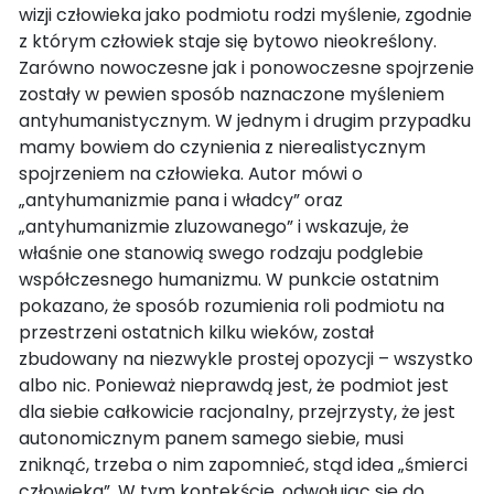
wizji człowieka jako podmiotu rodzi myślenie, zgodnie
z którym człowiek staje się bytowo nieokreślony.
Zarówno nowoczesne jak i ponowoczesne spojrzenie
zostały w pewien sposób naznaczone myśleniem
antyhumanistycznym. W jednym i drugim przypadku
mamy bowiem do czynienia z nierealistycznym
spojrzeniem na człowieka. Autor mówi o
„antyhumanizmie pana i władcy” oraz
„antyhumanizmie zluzowanego” i wskazuje, że
właśnie one stanowią swego rodzaju podglebie
współczesnego humanizmu. W punkcie ostatnim
pokazano, że sposób rozumienia roli podmiotu na
przestrzeni ostatnich kilku wieków, został
zbudowany na niezwykle prostej opozycji – wszystko
albo nic. Ponieważ nieprawdą jest, że podmiot jest
dla siebie całkowicie racjonalny, przejrzysty, że jest
autonomicznym panem samego siebie, musi
zniknąć, trzeba o nim zapomnieć, stąd idea „śmierci
człowieka”. W tym kontekście, odwołując się do