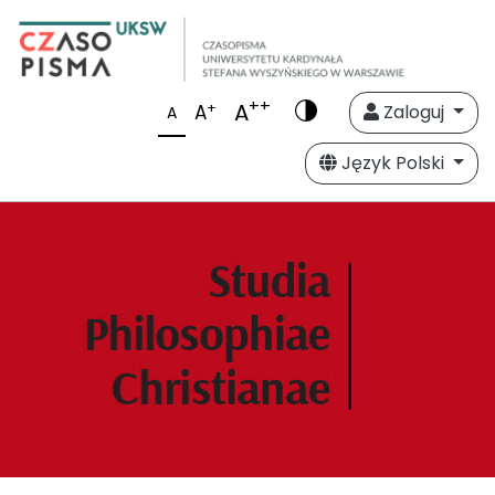
++
A
+
A
Zaloguj
A
Język Polski