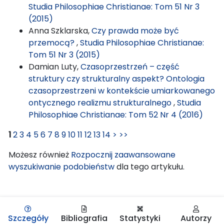
Studia Philosophiae Christianae: Tom 51 Nr 3
(2015)
Anna Szklarska,
Czy prawda może być
przemocą?
,
Studia Philosophiae Christianae:
Tom 51 Nr 3 (2015)
Damian Luty,
Czasoprzestrzeń – część
struktury czy strukturalny aspekt? Ontologia
czasoprzestrzeni w kontekście umiarkowanego
ontycznego realizmu strukturalnego
,
Studia
Philosophiae Christianae: Tom 52 Nr 4 (2016)
1
2
3
4
5
6
7
8
9
10
11
12
13
14
>
>>
Możesz również
Rozpocznij zaawansowane
wyszukiwanie podobieństw
dla tego artykułu.
Szczegóły
Bibliografia
Statystyki
Autorzy