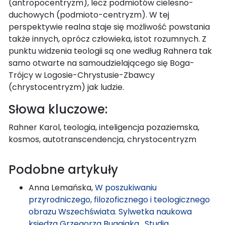
(antropocentryzm), lecz podmiotów cielesno-
duchowych (podmioto-centryzm). W tej
perspektywie realna staje się możliwość powstania
także innych, oprócz człowieka, istot rozumnych. Z
punktu widzenia teologii są one według Rahnera tak
samo otwarte na samoudzielającego się Boga-
Trójcy w Logosie-Chrystusie-Zbawcy
(chrystocentryzm) jak ludzie.
Słowa kluczowe:
Rahner Karol, teologia, inteligencja pozaziemska,
kosmos, autotranscendencja, chrystocentryzm
Podobne artykuły
Anna Lemańska,
W poszukiwaniu
przyrodniczego, filozoficznego i teologicznego
obrazu Wszechświata. Sylwetka naukowa
księdza Grzegorza Bugajaka
,
Studia