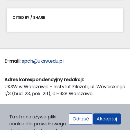
CITED BY / SHARE
E-mail:
spch@uksw.edu.pl
Adres korespondencyjny redakcji:
UKSW w Warszawie - Instytut Filozofii, ul. Wóycickiego
1/3 (bud. 23, pok. 211), 01-938 Warszawa
Wydawca:
Ta strona używa pliki
Odrzuć
Akceptuj
Wydawnictwo Naukowe UKSW, ul. Dewajtis 5, domek
cookie dla prawidłowego
nr 2, 01-815 Warszawa