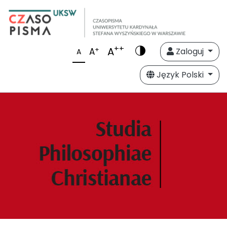
++
A
+
A
Zaloguj
A
Język Polski