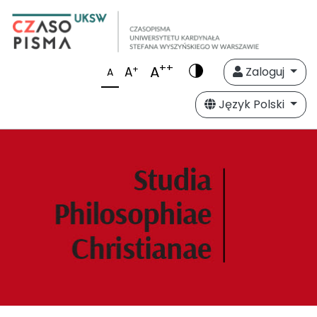
++
A
+
A
Zaloguj
A
Język Polski