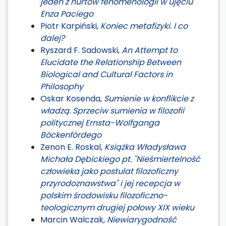
jeden z nurtów fenomenologii w ujęciu
Enza Paciego
Piotr Karpiński,
Koniec metafizyki. I co
dalej?
Ryszard F. Sadowski,
An Attempt to
Elucidate the Relationship Between
Biological and Cultural Factors in
Philosophy
Oskar Kosenda,
Sumienie w konflikcie z
władzą. Sprzeciw sumienia w filozofii
politycznej Ernsta-Wolfganga
Böckenfördego
Zenon E. Roskal,
Książka Władysława
Michała Dębickiego pt. "Nieśmiertelność
człowieka jako postulat filozoficzny
przyrodoznawstwa" i jej recepcja w
polskim środowisku filozoficzno-
teologicznym drugiej połowy XIX wieku
Marcin Walczak,
Niewiarygodność