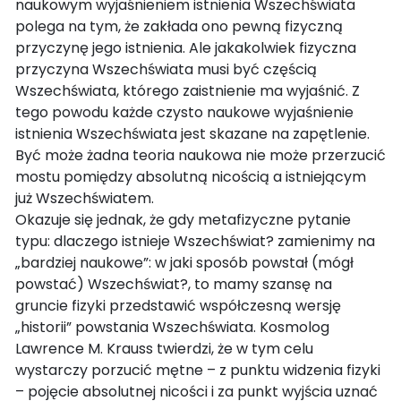
naukowym wyjaśnieniem istnienia Wszechświata
polega na tym, że zakłada ono pewną fizyczną
przyczynę jego istnienia. Ale jakakolwiek fizyczna
przyczyna Wszechświata musi być częścią
Wszechświata, którego zaistnienie ma wyjaśnić. Z
tego powodu każde czysto naukowe wyjaśnienie
istnienia Wszechświata jest skazane na zapętlenie.
Być może żadna teoria naukowa nie może przerzucić
mostu pomiędzy absolutną nicością a istniejącym
już Wszechświatem.
Okazuje się jednak, że gdy metafizyczne pytanie
typu: dlaczego istnieje Wszechświat? zamienimy na
„bardziej naukowe”: w jaki sposób powstał (mógł
powstać) Wszechświat?, to mamy szansę na
gruncie fizyki przedstawić współczesną wersję
„historii” powstania Wszechświata. Kosmolog
Lawrence M. Krauss twierdzi, że w tym celu
wystarczy porzucić mętne – z punktu widzenia fizyki
– pojęcie absolutnej nicości i za punkt wyjścia uznać