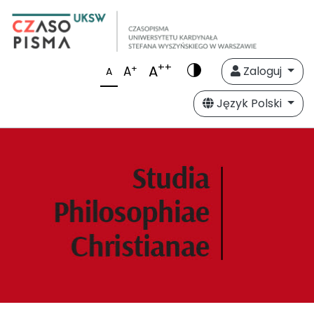
++
A
+
A
Zaloguj
A
Język Polski