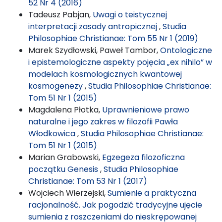
52 Nr 4 (2016)
Tadeusz Pabjan,
Uwagi o teistycznej
interpretacji zasady antropicznej
,
Studia
Philosophiae Christianae: Tom 55 Nr 1 (2019)
Marek Szydłowski, Paweł Tambor,
Ontologiczne
i epistemologiczne aspekty pojęcia „ex nihilo” w
modelach kosmologicznych kwantowej
kosmogenezy
,
Studia Philosophiae Christianae:
Tom 51 Nr 1 (2015)
Magdalena Płotka,
Uprawnieniowe prawo
naturalne i jego zakres w filozofii Pawła
Włodkowica
,
Studia Philosophiae Christianae:
Tom 51 Nr 1 (2015)
Marian Grabowski,
Egzegeza filozoficzna
początku Genesis
,
Studia Philosophiae
Christianae: Tom 53 Nr 1 (2017)
Wojciech Wierzejski,
Sumienie a praktyczna
racjonalność. Jak pogodzić tradycyjne ujęcie
sumienia z roszczeniami do nieskrępowanej