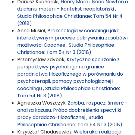
Dariusz Kucharski,
Henry More i Isaac Newton o
działaniu materii – kontekst neoplatoński
,
Studia Philosophiae Christianae: Tom 54 Nr 4
(2018)
Anna Musioł,
Prakseologia w coachingu jako
interaktywnym procesie odkrywania zasobów i
możliwości Coachee
,
Studia Philosophiae
Christianae: Tom 54 Nr 3 (2018)
Przemysław Zdybek,
Krytyczne spojrzenie z
perspektywy psychologa na granice
poradnictwa filozoficznego w porównaniu do
psychoterapii, pomocy psychologicznej i
coachingu
,
Studia Philosophiae Christianae:
Tom 54 Nr 3 (2018)
Agnieszka Woszczyk,
Żałoba, rozpacz, śmierć −
analiza kazusu. Próba dookreślenia specyfiki
pracy doradczo-filozoficznej
,
Studia
Philosophiae Christianae: Tom 54 Nr 3 (2018)
Krzysztof Chodasewicz,
Wieloraka realizacja