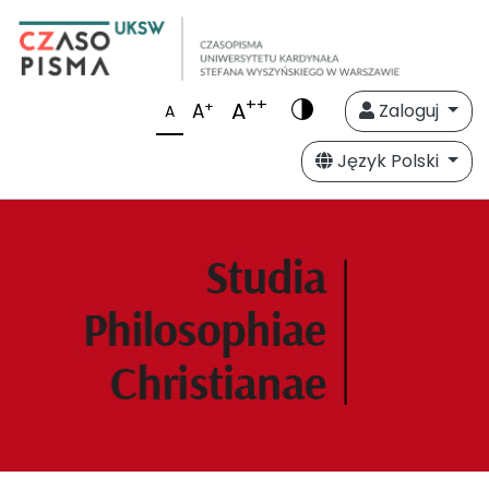
++
A
+
A
Zaloguj
A
Język Polski