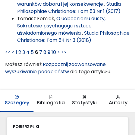
warunków doboru i jej konsekwencje
,
Studia
Philosophiae Christianae: Tom 53 Nr 1 (2017)
Tomasz Femiak,
O uobecnieniu duszy,
Sokratesie psychagogu i sztuce
uświadomionego mówienia
,
Studia Philosophiae
Christianae: Tom 54 Nr 3 (2018)
<<
<
1
2
3
4
5
6
7
8
9
10
>
>>
Możesz również
Rozpocznij zaawansowane
wyszukiwanie podobieństw
dla tego artykułu.
Szczegóły
Bibliografia
Statystyki
Autorzy
POBIERZ PLIKI