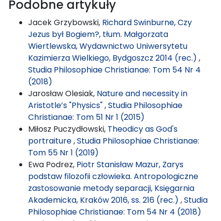
Podobne artykuły
Jacek Grzybowski,
Richard Swinburne, Czy
Jezus był Bogiem?, tłum. Małgorzata
Wiertlewska, Wydawnictwo Uniwersytetu
Kazimierza Wielkiego, Bydgoszcz 2014 (rec.)
,
Studia Philosophiae Christianae: Tom 54 Nr 4
(2018)
Jarosław Olesiak,
Nature and necessity in
Aristotle’s "Physics"
,
Studia Philosophiae
Christianae: Tom 51 Nr 1 (2015)
Miłosz Puczydłowski,
Theodicy as God's
portraiture
,
Studia Philosophiae Christianae:
Tom 55 Nr 1 (2019)
Ewa Podrez,
Piotr Stanisław Mazur, Zarys
podstaw filozofii człowieka. Antropologiczne
zastosowanie metody separacji, Księgarnia
Akademicka, Kraków 2016, ss. 216 (rec.)
,
Studia
Philosophiae Christianae: Tom 54 Nr 4 (2018)