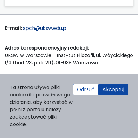
E-mail:
spch@uksw.edu.pl
Adres korespondencyjny redakcji:
UKSW w Warszawie - Instytut Filozofii, ul. Wóycickiego
1/3 (bud. 23, pok. 211), 01-938 Warszawa
Wydawca:
Ta strona używa pliki
Odrzuć
Akceptuj
Wydawnictwo Naukowe UKSW, ul. Dewajtis 5, domek
cookie dla prawidłowego
nr 2, 01-815 Warszawa
działania, aby korzystać w
Strona WWW Wydawnictwa
pełni z portalu należy
e-mail:
wydawnictwo@uksw.edu.pl
zaakceptować pliki
cookie.