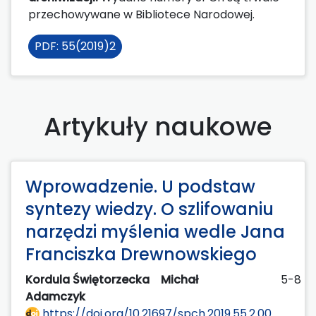
przechowywane w Bibliotece Narodowej.
PDF: 55(2019)2
Artykuły naukowe
Wprowadzenie. U podstaw
syntezy wiedzy. O szlifowaniu
narzędzi myślenia wedle Jana
Franciszka Drewnowskiego
Kordula Świętorzecka
Michał
5-8
Adamczyk
https://doi.org/10.21697/spch.2019.55.2.00