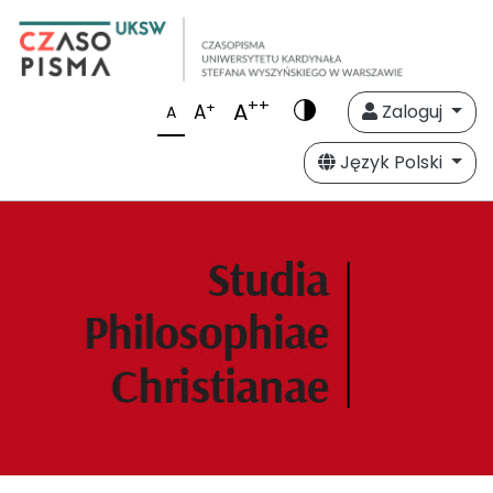
++
A
+
A
Zaloguj
A
Język Polski