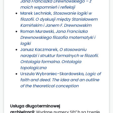
Jana Franciszka Drewnowskiego – z
moich wspomnień i refleksji
Marek Lechniak,
Stosowanie logiki w
filozofii. O dyskusji między Stanisławem
Kamińskim i Janem F. Drewnowskim
Roman Murawski,
Jana Franciszka
Drewnowskiego filozofia matematyki i
logiki
Janusz Kaczmarek,
O stosowaniu
narzędzi i struktur formalnych w filozofii.
Ontologia formalna. Ontologia
topologiczna
Urszula Wybraniec-Skardowska,
Logic of
faith and deed. The idea and an outline
of the theoretical conception
Usługa długoterminowej
archiwizacji:
Wydane numery SPCh są trwale