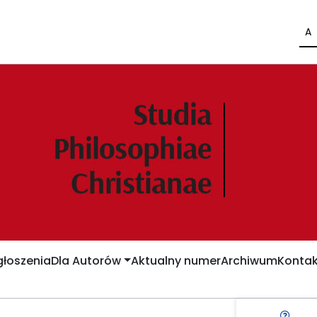
A
łoszenia
Dla Autorów
Aktualny numer
Archiwum
Kontak