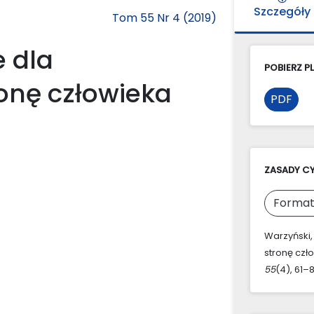
Szczegóły
Tom 55 Nr 4 (2019)
 dla
POBIERZ PL
onę człowieka
PDF
ZASADY C
Format
Warzyński,
stronę czł
55
(4), 61–