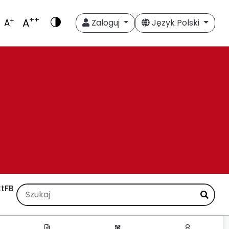
++
A
+
A
Zaloguj
Język Polski
t
FB