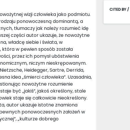
CITED BY /
wożytnej wizji człowieka jako podmiotu.
go rodzaju ponowoczesną dominantą, a
znych, tłumaczy jak należy rozumieć idę
wszej części autor ukazuje, że nowożytne
, władcę siebie i świata, w
”, która w pewien sposób została
ci, przez ich pomysł ubóstwienia
utonomicznym, niczym nieskrępowanym.
 Nietzsche, Heidegger, Sartre, Derrida,
sna idea „śmierci człowieka”. Uzasadnia,
westionując nowożytne rozumienie
aje być „jakiś”, jakoś określony, stale
wiek staje się całkowicie nieokreślony.
ta, autor ukazuje istotne znamiona
cia pewnych ponowoczesnych założeń w
tycznej”, „kulturze dobrego