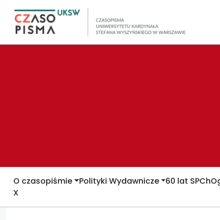
O czasopiśmie
Polityki Wydawnicze
60 lat SPCh
Og
X