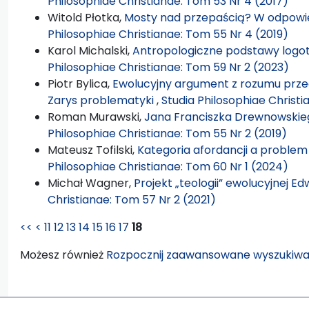
Philosophiae Christianae: Tom 53 Nr 4 (2017)
Witold Płotka,
Mosty nad przepaścią? W odpowie
Philosophiae Christianae: Tom 55 Nr 4 (2019)
Karol Michalski,
Antropologiczne podstawy logote
Philosophiae Christianae: Tom 59 Nr 2 (2023)
Piotr Bylica,
Ewolucyjny argument z rozumu przec
Zarys problematyki
,
Studia Philosophiae Christ
Roman Murawski,
Jana Franciszka Drewnowskiego
Philosophiae Christianae: Tom 55 Nr 2 (2019)
Mateusz Tofilski,
Kategoria afordancji a problem 
Philosophiae Christianae: Tom 60 Nr 1 (2024)
Michał Wagner,
Projekt „teologii” ewolucyjnej E
Christianae: Tom 57 Nr 2 (2021)
<<
<
11
12
13
14
15
16
17
18
Możesz również
Rozpocznij zaawansowane wyszukiwa