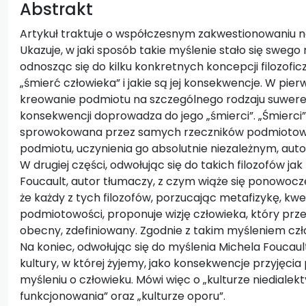
Abstrakt
Artykuł traktuje o współczesnym zakwestionowaniu no
Ukazuje, w jaki sposób takie myślenie stało się swe
odnosząc się do kilku konkretnych koncepcji filozofic
„śmierć człowieka” i jakie są jej konsekwencje. W pier
kreowanie podmiotu na szczególnego rodzaju suwerena
konsekwencji doprowadza do jego „śmierci”. „Śmierci
sprowokowana przez samych rzeczników podmiotowoś
podmiotu, uczynienia go absolutnie niezależnym, a
W drugiej części, odwołując się do takich filozofów jak
Foucault, autor tłumaczy, z czym wiąże się ponowocze
że każdy z tych filozofów, porzucając metafizykę, k
podmiotowości, proponuje wizję człowieka, który przest
obecny, zdefiniowany. Zgodnie z takim myśleniem czło
Na koniec, odwołując się do myślenia Michela Foucaul
kultury, w której żyjemy, jako konsekwencje przyję
myśleniu o człowieku. Mówi więc o „kulturze niedialek
funkcjonowania” oraz „kulturze oporu”.