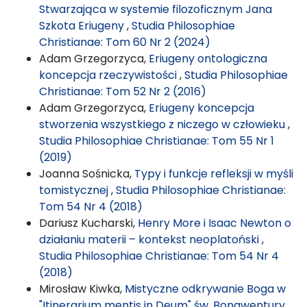
Stwarzająca w systemie filozoficznym Jana
Szkota Eriugeny
,
Studia Philosophiae
Christianae: Tom 60 Nr 2 (2024)
Adam Grzegorzyca,
Eriugeny ontologiczna
koncepcja rzeczywistości
,
Studia Philosophiae
Christianae: Tom 52 Nr 2 (2016)
Adam Grzegorzyca,
Eriugeny koncepcja
stworzenia wszystkiego z niczego w człowieku
,
Studia Philosophiae Christianae: Tom 55 Nr 1
(2019)
Joanna Sośnicka,
Typy i funkcje refleksji w myśli
tomistycznej
,
Studia Philosophiae Christianae:
Tom 54 Nr 4 (2018)
Dariusz Kucharski,
Henry More i Isaac Newton o
działaniu materii – kontekst neoplatoński
,
Studia Philosophiae Christianae: Tom 54 Nr 4
(2018)
Mirosław Kiwka,
Mistyczne odkrywanie Boga w
"Itinerarium mentis in Deum" św. Bonawentury
,