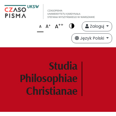
++
A
+
A
Zaloguj
A
Język Polski